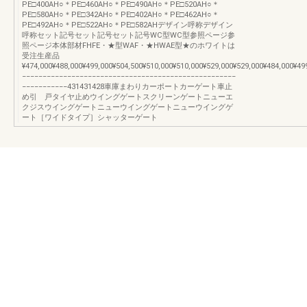
PE□400AH○＊PE□460AH○＊PE□490AH○＊PE□520AH○＊
PE□580AH○＊PE□342AH○＊PE□402AH○＊PE□462AH○＊
PE□492AH○＊PE□522AH○＊PE□582AHデザイン呼称デザイン
呼称セット記号セット記号セット記号WC型WC型参照ページ参
照ページ本体部材FHFE・★型WAF・★HWAE型★のホワイトは
受注生産品
¥474,000¥488,000¥499,000¥504,500¥510,000¥510,000¥529,000¥529,000¥484,000¥49
−−−−−−−−−−−−−−−−−−−−−−−−−−−−−−−−−−−−−−−−−−−−−−−−−−−−
−−−−−−−−−−−431431428車庫まわりカーポートカーゲート車止
め引 戸タイヤ止めウイングゲートスクリーンゲートニューエ
クジスウイングゲートニューウイングゲートニューウイングゲ
ート［ワイドタイプ］シャッターゲート