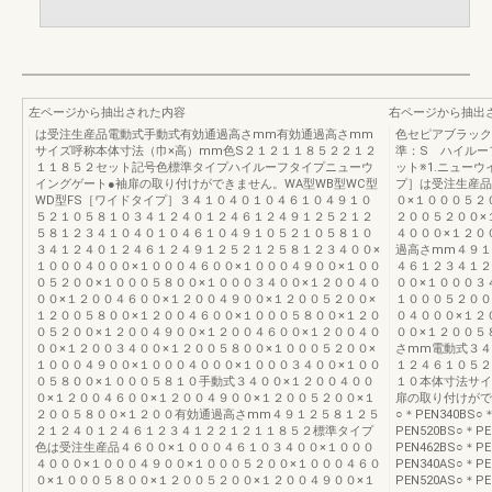
左ページから抽出された内容
右ページから抽出
は受注生産品電動式手動式有効通過高さmm有効通過高さmm
色セピアブラック
サイズ呼称本体寸法（巾×高）mm色S２１２１１８５２２１２
準：S ハイルー
１１８５２セット記号色標準タイプハイルーフタイプニューウ
ット※1.ニュー
イングゲート●袖扉の取り付けができません。WA型WB型WC型
プ］は受注生産品
WD型FS［ワイドタイプ］３４１０４０１０４６１０４９１０
０×１０００５２
５２１０５８１０３４１２４０１２４６１２４９１２５２１２
２００５２００×
５８１２３４１０４０１０４６１０４９１０５２１０５８１０
４０００×１２０
３４１２４０１２４６１２４９１２５２１２５８１２３４００×
過高さmm４９１
１０００４０００×１０００４６００×１０００４９００×１００
４６１２３４１２
０５２００×１０００５８００×１０００３４００×１２００４０
００×１０００３
００×１２００４６００×１２００４９００×１２００５２００×
１０００５２００
１２００５８００×１２００４６００×１０００５８００×１２０
０４０００×１２
０５２００×１２００４９００×１２００４６００×１２００４０
００×１２００５
００×１２００３４００×１２００５８００×１０００５２００×
さmm電動式３４
１０００４９００×１０００４０００×１０００３４００×１００
１２４６１０５２
０５８００×１０００５８１０手動式３４００×１２００４００
１０本体寸法サイ
０×１２００４６００×１２００４９００×１２００５２００×１
扉の取り付けがで
２００５８００×１２００有効通過高さmm４９１２５８１２５
○＊PEN340BS○
２１２４０１２４６１２３４１２２１２１１８５２標準タイプ
PEN520BS○＊PE
色は受注生産品４６００×１０００４６１０３４００×１０００
PEN462BS○＊PE
４０００×１０００４９００×１０００５２００×１０００４６０
PEN340AS○＊PE
０×１０００５８００×１２００５２００×１２００４９００×１
PEN520AS○＊PE