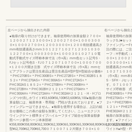
左ページから抽出された内容
右ページから抽出
●袖扉の取り付けができます。袖扉使用時の加算金額２７００×
袖扉使用時の加算
１２００２７１２３０００×１２００２７００×１０００３００
ラックSJ■セッ
０×１０００２７００×１２００３０００×１２００有効通過高さ
ファイングレーF
mm有効通過高さmm３０１２２７１０２７１２３０１０３０
注の際には、ご注意
１２２７００×１０００３０００×１０００３０１０２７１０電
ーフ：H手動式：
動式手動式サイズ呼称本体寸法（巾×高）mm色セット記号S・
００×１２００２
FJセット記号色S・FJ０７１２０７１０７００×１０００７００
００３０００×１
×１２００片開き注形 式サイズ呼称本体寸法（巾×高）mmセ
効通過高さmm有
ピアブラックは受注生産品は受注生産品H型P型H型組合せ価格○
１０２７１０３０
＊PHC270BS○＊PHC300BS○＊PHC272BS○＊PHC302BS１８
（巾×高）mm本
５２○＊PHC270AS○＊PHC300AS○＊PHC272AS○＊
S・SFH・Jセ
PHC302AS１８５２○＊PHC270BH○＊PHC300BH○＊
す。０７１００７
PHC272BH○＊PHC302BH２１２１○＊PHC270AH○＊
サイズ呼称形 式本
PHC300AH○＊PHC272AH○＊PHC302AH２１２１・H・Hブロ
PHE300BS○＊P
ンズつや消しホワイト¥53,600¥56,100¥53,600¥56,100●袖扉の加
PHE270AS○＊P
算金額には、袖扉本体・専用錠・門柱が含まれております。●フ
２○＊PHE270BH
ァイングレーはできません。●袖扉を使用する場合は、上記の組
１２１○＊PHE270
合せ価格にこの表の金額を加算してください。ニューエクジス
PHE302AH
ウイングゲート標準タイプハイルーフタイプ組合せ加算金額参
袖扉の加算金額に
照ページ参照ページ本体部材
ます。●ファイン
¥358,800¥358,800¥362,300¥362,300¥365,300¥365,300¥368,800¥368,800¥209,800¥20
は、上記の組合せ
型¥62,700¥62,700¥65,700０７１００７１２片開き７００×１０
ワイトH●H型・