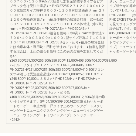
００７００×１２００¥65,700組合せ加算金額標準タイプセピア
さい。ニューエク
ブラック色は受注生産品○＊PHD272BS２７１２２７００×１２
イプ組合せ加算金
００電動式サイズ呼称３０００×１２００有効通過高さmm２７
ついて※1.色／セ
００×１０００３０００×１０００２７００×１２００３０００×
PHD270BS ［例
１２００有効通過高さmm袖扉使用時の加算金額形 式手動式
PHD270BST
３０１２３０１０２７１２２７１０３０１２本体寸法（巾×高）
ら見てウイングゲ
mm○＊PHD302AS○＊PHD272AS○＊PHD300AS○＊
場合はTLです。
PHD270AS○＊PHD302BS組合せ価格（巾×高）mm本体寸法２
¥368,800¥368,80
７００×１０００３０００×１０００J型サイズ呼称２７１０３０
カーポートタイヤ
１０○＊PHD300BS○＊PHD270BSセット記号●袖扉の加算金額
トウイングゲート
には袖扉本体・専用錠・門柱が含まれております。●袖扉を使用
イプ］ニューウイ
する場合は、上記の組合せ価格にこの表の金額を加算してくだ
ャッターゲート425
さい。
¥263,800¥259,300¥255,300¥250,800¥412,800¥408,300¥404,300¥399,800
ハイルーフタイプ２１２１２１２１¥406,300¥406,300○＊
PHD272BH¥261,800¥257,300¥253,300¥248,800¥410,800ブロン
ズつや消しは受注生産品注¥253,300¥261,800¥257,300１８５２
¥248,800¥410,800１８５２○＊PHD302AH○＊PHD272AH○＊
PHD300AH○＊PHD270AH○＊
PHD302BH¥402,300¥397,800¥402,300¥397,800SJ○＊
PHD300BH○＊PHD270BHセット記号色
¥408,300¥255,300¥263,800¥259,300¥250,800¥412,800●袖扉の取
り付けができます。S¥404,300¥399,800J420車庫まわりカーポ
ートカーゲート車止め引 戸タイヤ止めウイングゲートスクリ
ーンゲートニューエクジスウイングゲートニューウイングゲー
トニューウイングゲート［ワイドタイプ］シャッターゲート
424424