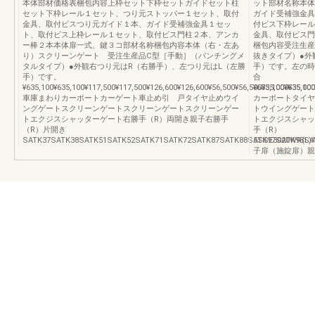
本体部材価格表梱包内容上枠セット下枠セットガイドセット柱
ット部材名称本体
セット下枠レール１セット、つり元ストッパー１セット、取付
ガイド受補強金具
金具、取付ビスつり元ガイド１本、ガイド受補強金具１セッ
付ビス下枠レール
ト、取付ビス上枠レール１セット、取付ビス門柱２本、アンカ
金具、取付ビス門
ー棒２本本体扉一式、鍵３コ部材名称梱包内容本体（右・左あ
梱包内容受注生産
り）スクリーンゲート 受注生産品C型［手動］（パンチングメ
抜きタイプ）●外
タルタイプ）●外観右つり元はR（右勝手）、左つり元はL（左勝
手）です。左の時
手）です。
合
¥635,100¥635,100¥117,500¥117,500¥126,600¥126,600¥56,500¥56,500¥35,000¥35,00
¥635,100¥635,100
車庫まわりカーポートカーゲート車止め引 戸タイヤ止めウイ
カーポートタイヤ
ングゲートスクリーンゲートスクリーンゲートスクリーンゲー
トウイングゲート
トエクジスシャッターゲート右勝手（R）両開き親子右勝手
トエクジスシャッ
（R）片開き
手（R）
SATK37SATK38SATK51SATK52SATK71SATK72SATK87SATK88SATK97SATK98SA
5SSE3020WR(L)
子扉（施錠扉）親