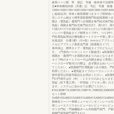
参照ページ標 準 扉記 号価 格本体寸法標準
注■本体梱包内容（共通）記 号記 号価 格価 
1000×16001100×16001200×16001300×16001400
し錠組込済）本体１枚陸屋根つきタイプ部材拾い
式システム納まり標準扉陸屋根門柱錠陸屋根つき
開き（電気錠）通用門つき両開き角門柱式角門柱
気錠）両開き角門柱式角門柱式片1、両1片1、両11
11両1片1111313両1両11122つり2つり11両1両1
バンパー電気錠タイプ標準タイプ中1、つり2中1
門柱電気錠用合計梱包数オートクローザ落し受ツ
生産品区 分通1通1（巾×高）mmセピアブラッ
クセピアブラック新富岳門扉［陸屋根タイプ］ 
扉本体は、標準タイプ・電気錠タイプのどちらに
す。（門扉内パイロットコード配線済）●陸屋根
両開き・通用門つき両開き納まりのみとなります
タイプ時のオートクローザは内開き納まり専用に
ートクローザ取付けの際は、必ず開き止めバンパ
てください。●陸屋根門灯用配線つきの場合、門
利用ください。●電気錠タイプのシークレットス
操作器等は別途市販品をお求めください。●陸屋
門の門扉巾は巾（W）：１０００のみとなります。
型錠（松下電工用）・EF型錠（アイホン用）の
ます。システムに合わせてお選びください。
¥165,800¥174,500¥183,100¥191,700¥200,500¥209
セット部材
SABB10SABB21SABB31SABB41SABB51SABB6
新峻岳スーパー有峰ニューセゾンダノンレール引
扉ニューエクジスセレビューセレビューセレビュ
サリオ門柱・門袖機能ポール木樹脂門扉門 戸新
鋳物門扉形材門扉門まわり