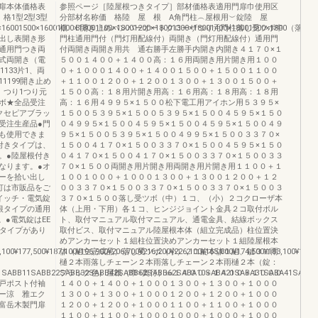
扉本体価格表
参照ページ［陸屋根つきタイプ］部材価格表適用門扉巾使用区
格1型2型3型
分部材名称価 格陸 屋 根 A角門柱︵屋根用︶錠陸 屋
×16001500×16001000×18001100×18001200×18001300×18001400×18001500×1800（落
根 B開き止めバンパーオートクローザつり元門柱落し受ツボ中
出し表開き形
門柱通用門付（門灯用配線付）両開き（門灯用配線付）通用門
通用門つき両
付両開き両開き用共 通右勝手左勝手内開き内開き４１７０×１
式両開き（電
５００１４００＋１４００高：１６用両開き用片開き用１００
133片1、両
０＋１０００１４００＋１４００１５００＋１５００１１００
111199開き止め
＋１１００１２００＋１２００１３００＋１３００１５００＋
、つり1つり元
１５００高：１８用片開き用高：１６用高：１８用高：１８用
ボ★全品受注
高：１６用４９９５×１５００松下電工用アイホン用５３９５×
クセピアブラッ
１５００５３９５×１５００５３９５×１５００４５９５×１５０
受注生産品●門
０４９９５×１５００４５９５×１５００４５９５×１５００４９
も使用できま
９５×１５００５３９５×１５００４９９５×１５００３３７０×
付きタイプは、
１５００４１７０×１５００３３７０×１５００４５９５×１５０
。●陸屋根付き
０４１７０×１５００４１７０×１５００３３７０×１５００３３
なります。●オ
７０×１５００両開き用片開き用両開き用片開き用１１００＋１
ーを拾い出し
１００１０００＋１０００１３００＋１３００１２００＋１２
灯は市販品をご
００３３７０×１５００３３７０×１５００３３７０×１５００３
イッチ・電気錠
３７０×１５００落し受ツボ（中）１コ、（小）２コクローザ本
根タイプの通用
体（上用・下用）各１コ、ヒンジジョイント金具２コ取付ボル
●電気錠はEE
ト、取付マニュアル取付マニュアル、通電金具、結線ボックス
２タイプがあり
取付ビス、取付マニュアル陸屋根本体（組立完成品）柱位置決
めアンカーセット１組柱位置決めアンカーセット１組陸屋根本
,100¥177,500¥187,100¥196,900¥206,700¥216,200¥226,100¥165,800¥174,500¥183,100¥191,
体（組立完成品）落し受ツボ（小）２コ錠本体１組、鍵３コ雨
樋２本雨落しチェーン２本雨落しチェーン２本雨樋２本（錠：
1SABB11SABB22SABB32SABB42SABB52SABB62SABA10SABA21SABA31SABA41SABA5
ブラック色）屋根（巾×奥行）㎜１４００＋１４００＋１０００
戸ポスト付袖
１４００＋１４００＋１０００１３００＋１３００＋１０００
ー涼 雅エク
１３００＋１３００＋１０００１２００＋１２００＋１０００
富岳木製門扉
１２００＋１２００＋１０００１１００＋１１００＋１０００
１１００＋１１００＋１０００１０００＋１０００＋１０００