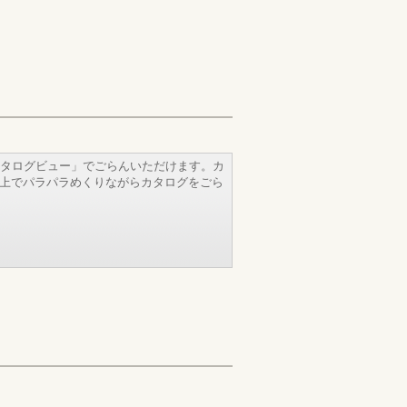
タログビュー」でごらんいただけます。カ
b上でパラパラめくりながらカタログをごら