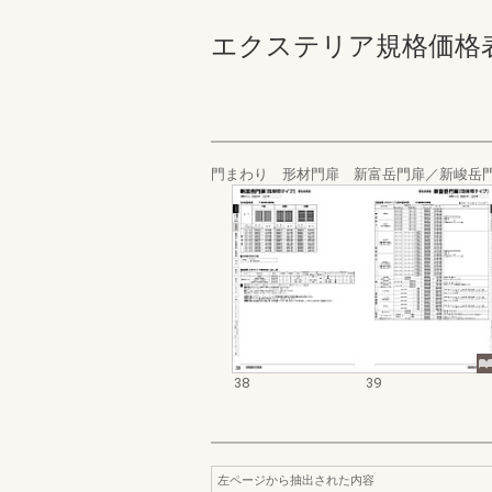
エクステリア規格価格表_20
門まわり 形材門扉 新富岳門扉／新峻岳
38
39
左ページから抽出された内容