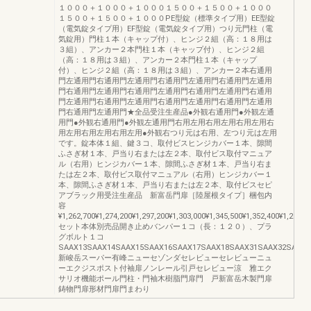
１０００＋１０００＋１０００１５００＋１５００＋１０００
１５００＋１５００＋１０００PE型錠（標準タイプ用）EE型錠
（電気錠タイプ用）EF型錠（電気錠タイプ用）つり元門柱（電
気錠用）門柱１本（キャップ付）、ヒンジ２組（高：１８用は
３組）、アンカー２本門柱１本（キャップ付）、ヒンジ２組
（高：１８用は３組）、アンカー２本門柱１本（キャップ
付）、ヒンジ２組（高：１８用は３組）、アンカー２本右通用
門左通用門右通用門左通用門右通用門左通用門右通用門左通用
門右通用門左通用門右通用門左通用門右通用門左通用門右通用
門左通用門右通用門左通用門右通用門左通用門右通用門左通用
門右通用門左通用門★全品受注生産品●外観右通用門●外観左通
用門●外観右通用門●外観左通用門右用左用右用左用右用左用右
用左用右用左用右用左用●外観右つり元は右用、左つり元は左用
です。錠本体１組、鍵３コ、取付ビスヒンジカバー１本、隙間
ふさぎ材１本、戸当り右または左２本、取付ビス取付マニュア
ル（右用）ヒンジカバー１本、隙間ふさぎ材１本、戸当り右ま
たは左２本、取付ビス取付マニュアル（右用）ヒンジカバー１
本、隙間ふさぎ材１本、戸当り右または左２本、取付ビスセピ
アブラック用受注生産品 新富岳門扉［陸屋根タイプ］梱包内
容
¥1,262,700¥1,274,200¥1,297,200¥1,303,000¥1,345,500¥1,352,400¥1,262,
セット本体別売品開き止めバンパー１コ（長：１２０）、プラ
グボルト１コ
SAAX13SAAX14SAAX15SAAX16SAAX17SAAX18SAAX31SAAX32SAAX
新峻岳スーパー有峰ニューセゾンダセレビューセレビューニュ
ーエクジスポスト付袖扉ノンレール引戸セレビュー涼 雅エク
サリオ機能ポール門柱・門袖木樹脂門扉門 戸新富岳木製門扉
鋳物門扉形材門扉門まわり