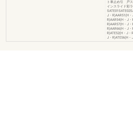
ト車止め引 戸ス
インスライド彩ラ
SATE01SATE02S
J・R)AAR51(H・
R)AAR54(H・J・
R)AAR57(H・J・
R)AAR66(H・J・
R)ATE52(H・J・
J・R)ATE56(H・