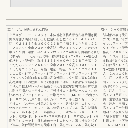
左ページから抽出された内容
右ページから抽出
上吊りゲートラインスライド本体部材価格表梱包内容片開き両
部材価格表は受注
開き片開き両開き拾い出し数拾い出し数３６２２S４２２２S
ブロンズ色パイプ
記 号２９１８全巾３６００２３８７全高５７１たたみ巾２２
イプスラット（ア
１２４２００全巾２３８７全高記 号３４７８２２１２たたみ
タイプセット記
巾６１１価 格価 格５４２２W６０２２W組合せ価格部材名称
格高：２０高：２
（巾×高）mmセット記号呼 称部材名称（巾×高）mm組合せ
高：２０用○印は
価格セット記号呼 称４４１８５４００全巾２３８７全高４９
ルB曲げタイルC
１たたみ巾２２１２６０００全巾２３８７全高４９３８２２１
左曲げ長１０７右
２たたみ巾５３１記 号価 格価 格記 号２１１２２８１１
平A左曲げA右曲
１１１５セピアブラックセピアブラックセピアブラックセピア
入 ２枚入１０枚
ブラック有効開口巾有効開口高有効開口巾有効開口高有効開口
右 用 ２枚入高
高有効開口巾有効開口高有効開口巾上枠レール部品箱柱施錠扉
面ステンレスクリ
つり元扉柱上枠レール部品箱つり元扉施錠扉部材寸法部材寸法
部品箱アンカーセ
片開き両開きつり元柱１本、戸当り柱１本上枠レール１本、巾
右 用左 用右 
決めパイプセット１セット、柱取付ボルト（M８×２０六角ボル
高：２３用高：２
ト）８本つり元扉１台、落しカバー２本、落し錠１セットつり
共 通前後面内面
元柱１本（スチール補強入）錠セット（片開き用）１セット、
右 用左 用高：
外れ止めセット１セット、落し棒受けパイプ２本、取付説明書
高：２０用合計梱
上枠レール１本（スチール補強入）、巾決めパイプセット１セ
地材１２枚組立部
ット、柱取付ボルト（M８×２０六角ボルト）８本錠セット（両
４枚下地材１４枚
開き用）１セット、外れ止めセット１セット、落し棒受けパイ
柱部１セット下地
プ４本、取付説明書つり元扉１台、落しカバー２本、落し錠１
16161716171611