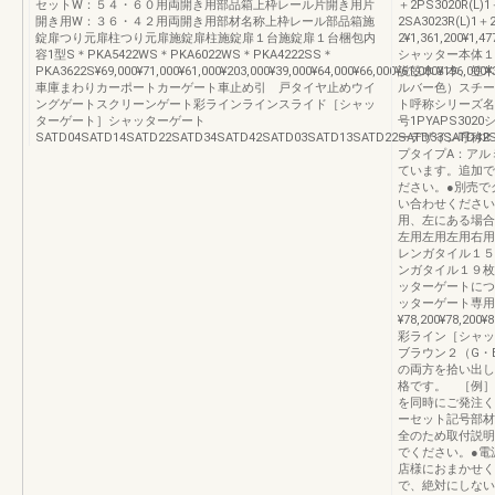
セットW：５４・６０用両開き用部品箱上枠レール片開き用片
＋2PS3020R(L)1
開き用W：３６・４２用両開き用部材名称上枠レール部品箱施
2SA3023R(L)1＋
錠扉つり元扉柱つり元扉施錠扉柱施錠扉１台施錠扉１台梱包内
2¥1,361,200¥1,47
容1型S＊PKA5422WS＊PKA6022WS＊PKA4222SS＊
シャッター本体１
PKA3622S¥69,000¥71,000¥61,000¥203,000¥39,000¥64,000¥66,000¥61,000¥196,000¥3
説笠木３本、笠木
車庫まわりカーポートカーゲート車止め引 戸タイヤ止めウイ
ルバー色）スチー
ングゲートスクリーンゲート彩ラインラインスライド［シャッ
ト呼称シリーズ名
ターゲート］シャッターゲート
号1PYAPS30
SATD04SATD14SATD22SATD34SATD42SATD03SATD13SATD22SATD33SATD42
ーデザイン呼称R
プタイプA：アル
ています。追加で
ださい。●別売で
い合わせください
用、左にある場合
左用左用左用右用
レンガタイル１５
ンガタイル１９枚
ッターゲートにつ
ッターゲート専用
¥78,200¥78,200¥8
彩ライン［シャッ
ブラウン２（G・
の両方を拾い出し
格です。 ［例］R＊
を同時にご発注く
ーセット記号部材
全のため取付説明
でください。●電
店様におまかせく
で、絶対にしない