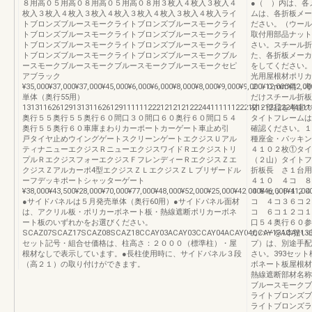
８用高０５用高０８用高０５用高０８用３枚入４枚入３枚入４
●（ ）内は、各
枚入３枚入４枚入３枚入４枚入３枚入４枚入３枚入４枚入ライ
ムは、各折板メー
トブロンズブルースモークライトブロンズブルースモークライ
ださい。（ウール
トブロンズブルースモークライトブロンズブルースモークライ
取付用部品ナット
トブロンズブルースモークライトブロンズブルースモークライ
さい。スチール折
トブロンズブルースモークライトブロンズブルースモークブル
た、各折板メーカ
ースモークブルースモークブルースモークブルースモークセピ
をしてください。
アブラック
光用屋根材ポリカ
¥35,000¥37,000¥37,000¥45,000¥6,000¥6,000¥8,000¥8,000¥9,000¥9,000¥12,000¥12,00
２．０mm備 考
単体（奥行55用）
だけスチール折板
131311626129131311626129111111222121212122244111111222121212122244111
材・部品を考慮の
奥行５５奥行５５奥行６０間口３０間口６０奥行６０間口５４
タイトフレームは
奥行５５奥行６０車庫まわりカーポートカーゲート車止め引
確認ください。１
戸タイヤ止めウイングゲートスクリーンゲートエクジスＵアル
種座金・パッキン
ティナニューエクジスＲニューエクジスワイドＲエクジストリ
４１０２枚①タイ
プルＲエクジスフォーエクジスＦフレンディーＲエクジスＺエ
（２山）タイトフ
クジスＺアルカーポ4型エクジスＺＬエクジスＺＬブリザードル
折板長 さ１台用
ーフデッキポートシャッターゲート
４１０ ４コ ８
¥38,000¥43,500¥28,000¥70,000¥77,000¥48,000¥52,000¥25,000¥42,000¥46,000¥41,0
４８セット１２４
●サイドパネルは５月発売単体（奥行60用）●サイドパネル面材
コ ４コ３６コ２
は、アクリル板・ポリカーボネート板・熱線遮断ポリカーボネ
コ ６コ１２コ１
ート板のいずれかをお選びください。
口５４奥行６０参
SCAZ07SCAZ17SCAZ08SCAZ18CCAY03ACAY03CCAY04ACAY04CCAY13ACAY13
カバーを1本拾い
セット記号・組合せ価格は、柱高さ：２０００（標準柱）・屋
プ）は、別途手配
根材なしで表示しています。●長柱使用時に、サイドパネル３段
さい。393セット
（高２１）の取り付けができます。
ボネート板屋根材
熱線遮断部材名称ア
ブルースモークブ
ライトブロンズブ
ライトブロンズラ