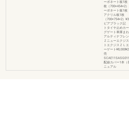
ーボネート板1枚（
枚（700×454×
ーボネート板1枚（7
アクリル板1枚
（700×754×2）¥3,2
ピアブラック記 号価
トタイヤ止めカー
グゲート車庫まわ
アルティナフレン
Ｚニューエクジス
トエクジスＺＬエ
ーゲート¥8,000¥
売
SCAE11SASG01
配線カバー1本（
ニュアル