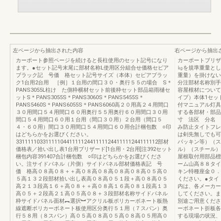
左ページから抽出された内容
右ページから抽出
カーポート参照ページを続けると長柱使用のセット記号になり
カーポートブリザ
ます。●セット記号末尾に部材名称L使用区分組合せ価格セピア
㎏を規準重量とし
ブラック記 号価 格セット記号サイズ（本体）セピアブラッ
重量）を掛けない
ク1台用2台用 ［例］１台用の間口３０・奥行５５の場合 S＊
分注部材名称別手
PANS3055L柱け た側枠横材セット前後枠セット部品箱雨樋セ
容屋根材について
ットS＊PANS3055S＊PANS3060S＊PANS5455S＊
イプ）本体1セッ
PANS5460S＊PANS6055S＊PANS6060高２０用高２４用間口
付マニュアル灯具
３０用間口５４用間口６０用奥行５５用奥行６０用間口３０用
する各部材・部品
間口５４用間口６０用１台用（間口３０用）２台用（間口５
寸 法区 分名 
４・６０用）間口３０用間口５４用間口６０用合計梱包数 ○印
み防止タイトフレ
はどちらかをお選びください。
は剣先無しでも可
331111103311111044111112441111124411111244111112部材
パッキン等）（ス
価格表／拾い出し表1台用ブリザード[1台用・2台用]注392セット
ル）（スチール）
梱包内容391407合計梱包数 ○印はどちらかをお選びくださ
屋根取付用部品標
い。注サイドパネル（片側）サイドパネル部材価格表記 号
ーム山高８８タイ
価 格高０８高０８＋＋高０８高０８高０８高０８高０５高０
キン特種座金０．
５高１３２段部材拾い出し表高０８高０５１段＋高０８高０５
ください。●タイ
高２１３段高１６＋高０８＋＋高０８高１６高０８１段高１３
内は、各メーカー
高０５＋２段高２１高０５高０８＋３段部材名称サイドパネル
してください。ま
枠サイドパネル面材︻選択︼アクリル板ポリカーボネート板熱
別途ご用意くださ
線遮断ポリカーボネート板使用区分奥行５１用（７スパン）奥
ーボネート折板各
行５８用（８スパン）高０５高０８高０５高０８高０５用高０
する現場の状況、