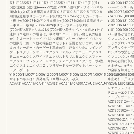
長柱用2222長柱用1111長柱用2222長柱用1111長柱用(注)(注)
¥130,000¥14
(注)(注)(注)(注)(注)●●●●222(注)2133155屋根材・サイドパネル
−−−−−５００（
面材(1枚入)高０５用高０８用高０５用高０８用高０５用高０８
¥56,000¥62,00
用熱線遮断ポリカーボネート板1枚(700×754×2)ポリカーボネー
¥74,000¥78,
ト板1枚(700×754×2)アクリル板1枚(700×754×2)熱線遮断ポリカ
¥123,000¥131
ーボネート板1枚(700×454×2)ポリカーボネート板1枚
¥132,000¥14
(700×454×2)アクリル板1枚(700×454×2)サイドパネル面材●たて
¥181,000¥20
連棟（２連棟）の場合は、単体用ユニット（拾い出し表の組合
バー価格が含まれ
せ）を２セット＋サイドパネル連棟用スリーブがサイドパネル
クブロンズつや消
の段数分（例：２段の場合は２セット）必要となります。車庫
ラックブロンズつ
まわりカーポートカーゲート車止め引 戸タイヤ止めウイング
アブラックセピア
ゲートスクリーンゲートエクジスＵアルティナニューエクジス
ロンズつや消しセ
ＲニューエクジスワイドＲエクジストリプルＲエクジスフォー
クブロンズつや消
エクジスＦフレンディーＲエクジスＺエクジスＺアルカーポ4型
単体の右側に取り
エクジスＺＬエクジスＺＬブリザードルーフデッキポートシャ
きません。●サイ
ッターゲート
の金額を加算して
¥10,000¥11,000¥12,000¥12,000¥14,000¥15,000¥12,000¥14,000¥15,000¥2,200¥3,800¥
１００）納まりが
サイドパネルは５月発売高０８用４枚入３枚入
車止め引 戸スク
ACAA21ACAA41ACAH11ACAB21ACAB41ACAB51ACAU21ACAU41ACAU51ACAY01
ジストリプルＲエ
Ｒエクジスフォー
Ｒニューエクジス
ＺＬブリザードア
AZDS3651□A○＊
AZDS5151□A○＊
AZDS3658□A○＊
AZDS5158□A○＊
AZDE3665□A○＊
AZDE5165□A○＊
AZDE3672□A○＊
AZDE5172□A○＊