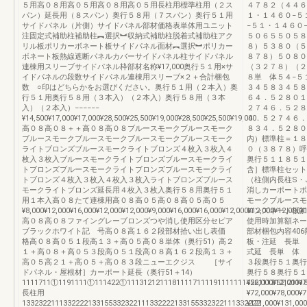
５用高０８用高０５用高０８用高０５用長柱用標準柱用（２ス
４７８２（４４６
パン）延長用（８スパン）奥行５８用（７スパン）奥行５１用
１・１４６０−５
サイドパネル（片側）サイドパネル部材価格表単体用ユニット
−５１・１４６０
注固定式補助柱補助柱︻選択︼収納式補助柱脱着式補助柱アク
５０６５５０５８
リル板ポリカーボネート板サイドパネル面材︻選択︼ポリカー
８）５３８０（５
ボネート板熱線遮断パネルカバーサイドパネル柱サイドパネル
８７８）５０８０
連棟用スリーブサイドパネル枠部材名称¥17,000奥行５１用×サ
（３２７８）（２
イドパネルの段数サイドパネル連棟用スリーブ×２＋合計梱包
８単 体５４−５
数 ○印はどちらかをお選びください。奥行５１用（２本入）奥
３４５８３４５８
行５１用奥行５８用（３本入）（２本入）奥行５８用（３本
６４．５２８０１
入）（２本入）−−−−−−
２７４６．５２８
¥14,500¥17,000¥17,000¥28,500¥25,500¥19,000¥28,500¥25,500¥19,000
４．５２７４６．
高０８高０８＋＋高０８高０８ブルースモークブルースモーク
８３４．５２８０
ブルースモークブルースモークブルースモークブルースモーク
内）標準柱＝１８
ライトブロンズブルースモークライトブロンズ４枚入３枚入４
０（３８７８）呼
枚入３枚入ブルースモークライトブロンズブルースモークライ
奥行５１１８５１
トブロンズブルースモークライトブロンズブルースモークライ
含］標準柱セット
トブロンズ４枚入３枚入４枚入３枚入ライトブロンズブルース
（柱側内長柱S・
モークライトブロンズ延長用４枚入３枚入奥行５８用奥行５１
消しカーポートポ
用１本入高０８たて連棟用高０８高０５高０８高０５高０５
モークブルースモ
¥8,000¥12,000¥16,000¥12,000¥12,000¥9,000¥16,000¥16,000¥12,000¥12,000¥12,000¥1
ロンズネート板加
高０８高０８ファイングレーブロンズつや消し使用区分セピア
使用時加算額ネー
ブラックホワイト記 号高０８高１６２段部材拾い出し表価
部材梱包内容40
格高０８高０５１段高１３＋高０５高０８単体（奥行51）高２
板・注延 長単
１＋高０８＋高０５３段高０５１段高０８高１６２段高１３＋
式延 長単 体 
高０５高２１＋高０５＋高０８３段ニューエクジス ［サイ
３段奥行５１奥行
ドパネル・屋根材］カーポート延長（奥行51＋14）
奥行５８奥行５１
1111711①1191111①111422①1113121211181111711119111111142211131212111
¥56,000¥62,00
長柱用
¥72,000¥78,
1332322111332222133155332322111332222133155332322111332222
¥121,000¥131