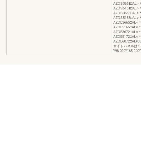
AZDS3651□AL○
AZDS5151□AL○
AZDS3658□AL○
AZDS5158□AL○
AZDE3665□AL○
AZDE5165□AL○
AZDE3672□AL○
AZDE5172□AL○
AZDE6072□AL¥338,
サイドパネルは５
¥98,000¥165,000¥