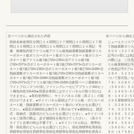
左ページから抽出された内容
右ページから抽出
部材名称使用区分間口２４用間口２７用間口３０用間口２７用
ニューエクジスワ
間口３０用間口３０用間口２４用間口２７用間口２４用記 号
て熱線遮断ポリカ
価 格梱包内容アクリル板アクリル板熱線遮断熱線遮断ポリカ
６００（３２７８
ーボネート板ポリカーボネート板ポリカーボネート板ポリカー
記号の○部には色
ボネート板アクリル板1枚(700×2382×2)アクリル板1枚
の際には、ご注意
(700×2975×2)ポリカーボネート板1枚(700×2975×2)ポリカーボ
リル板屋根材記号
ネート板1枚(700×2382×2)ポリカーボネート板1枚(700×2688×2)
ク色色記号Sブロ
熱線遮断ポリカーボネート板1枚(700×2382×2)熱線遮断ポリカー
２８４．５２３１
ボネート板1枚(700×2688×2)熱線遮断ポリカーボネート板1枚
ついて形式色／セ
(700×2975×2)アクリル板1枚(700×2688×2)参照ページ屋根材ホ
７８）５０８０（
ワイトブロンズつや消しファイングレーセピアブラック346セッ
（５６０６）５３
ト梱包内容336406●背面合掌部にはサイドパネルの取り付けは
８・１４６０−５
できません。●長柱使用時に、サイドパネル３段（高２１）の取
８・１４４２−５
付けができます。●サイドパネル面材はアクリル板・ポリカーボ
２６６屋根材区分
ネート板・熱線遮断ポリカーボネート板のいずれかをお選びく
１．５２８３４．
ださい。●固定式補助柱は奥行５１用のみです●補助柱は、固定
７４．５２２５１
式・収納式・脱着式のどちらかをお選びください。●サイドパネ
２１９６．５２２
ルをご使用の際は、必ず補助柱を取付けてください。（高０５
４．５２３７４．
タイプと合掌の時は不要です。）●サイドパネル柱は、標準柱
２８４．５５４−
用・長柱用のどちらかをお選びください。長柱用標準柱用長柱
（５６０６）４２
用標準柱用長柱用標準柱用長柱用標準柱用長柱用標準柱用高０
８０（４７５８）