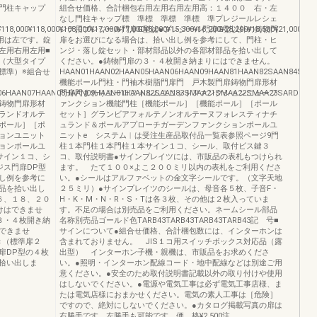
りセット門柱キャップ
組合せ価格、合計梱包右用左用右用左用高：１４００ 右・左
なし門柱キャップ標 準標 準標 準標 準プレジールレシェ
¥118,000¥118,000¥108,000¥17,000¥17,000¥8,000¥15,300¥16,200¥28,200¥18,500¥21,000¥18,
ンテ用プレジール門扉G型錠●プレジール門扉G型以外の鋳物門
用は左です。錠
扉をお選びになる場合は、拾い出し例を参考にして、門柱・ヒ
左用右用左用■
ンジ・落し錠セット・部材部品以外の各部材部品を拾い出して
（大型タイプ
ください。●鋳物門扉の３・４枚開き納まりにはできません。
標準）※組合せ
HAAN01HAAN02HAAN05HAAN06HAAN09HAAN81HAAN82SAAN84SMA
機能ポール門柱・門袖木樹脂門扉門 戸木製門扉鋳物門扉形材
06HAAN07HAAN08HAAN09HAAN81HAAN82SAAN83SMAA21SMAA22SMAA23SARD05S
門扉門まわりユーロフォルムユニットファンクションニューフ
鋳物門扉形材
ァンクション機能門柱［機能ポール］［機能ポール］［ポール
ランドオルテ
セット］グランビアフォルテノンオルテーヌフォレスティナチ
ポール］［ポ
ュランド＆ポールアプローチガーデンファンクションポールユ
ョンユニット
ニットe システム︱は受注生産品取付品一覧表参照ページ9門
ョンポールユ
柱１本門柱１本門柱１本サイン１コ、シール、取付ビス鍵３
サイン１コ、シ
コ、取付説明書●サインプレイツには、市販品の表札もつけられ
ジス門扉DP型
ます。 たて１００×よこ２００ミリ以内の表札をご利用くださ
し例を参考に
い。●シールはアルファベットの金文字シールです。（文字天地
品を拾い出し
２５ミリ）●サインプレイツのシールは、母音各５枚、子音F・
６、１８、２０
H・K・M・N・R・S・Tは各３枚、その他は２枚入っていま
けはできませ
す。不足の場合は別売品をご利用ください。ネームシール部品
３・４枚開き納
名称別売品ゴールド色TARB43TARB43TARB43TARB43記 号■
できませ
サインについて●組合せ価格、合計梱包数には、インターホンは
き（標準扉２
含まれておりません。 JIS１コ用スイッチボックス対応品（露
DP型の４枚
出型） インターホン子機・親機は、市販品をお求めくださ
拾い出しま
い。●照明・インターホン配線コード・地中配線などは別途ご用
意ください。●安全のため取付説明書記載以外の取り付けや使用
はしないでください。●電源や電気工事は必ず電気工事店様、ま
たは電気店様におまかせください。電気の素人工事は［危険］
ですので、絶対にしないでください。●カタログ掲載写真の扉は
右勝手です。左勝手も可能です。価 格¥2,500注