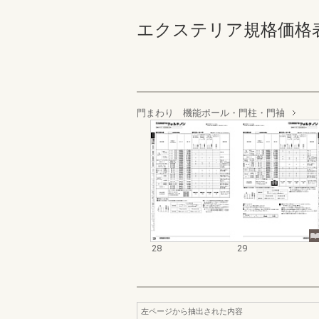
エクステリア規格価格表_20
門まわり 機能ポール・門柱・門袖
28
29
左ページから抽出された内容