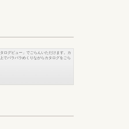
タログビュー」でごらんいただけます。カ
b上でパラパラめくりながらカタログをごら