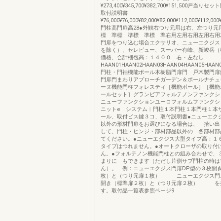
¥273,400¥345,700¥382,700¥151,500戸当
取付説明書
¥76,000¥76,000¥82,000¥82,000¥112,000¥112,000
門柱高門扉高28●外観右つり元用は右、左つり元
標 準標 準標 準標 準右用左用右用左用右用
門扉をつり込む場合エクサリオ、ニューエクジス
を除く）、セレビュー、スーパー有峰、新峻岳（
価格、合計梱包高：１４００ 右・左なし
HAAN01HAAN02HAAN03HAAN04HAAN05HAAN
門柱・門袖機能ポール木樹脂門扉門 戸木製門扉
門扉門まわりアプローチガーデン＆ポールナチュ
ーヌ機能門柱フォレスティ［機能ポール］［機能
ールセット］グランビアフォルテノンファンクシ
ニューファンクションユーロフォルムファンクシ
ニットe システム︱門柱１本門柱１本門柱１本
ール、取付ビス鍵３コ、取付説明書●ニューエク
以外の形材門扉をお選びになる場合は、 拾い出
して、門柱・ヒンジ・部材部品以外の 各部材部
てください。●ニューエクジス大型タイプ高：１
タイプはつれません。●オートクローザの取り付
ん。●フォルテノン機能門柱との組み合わせで、
まりに もできます（ただし片側サブ門柱の時は
ん）。 例：ニューエクジス門扉DP型の３枚開
枚）と（つり元扉１枚） ニューエクジス門扉
開き（標準扉２枚）と（つり元扉２枚） を
す。取付品一覧表参照ページ9