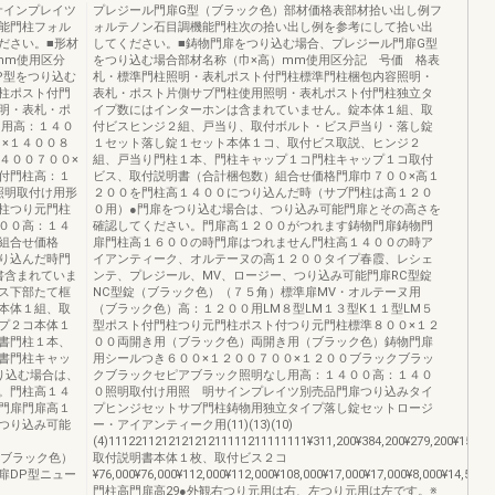
サインプレイツ
プレジール門扉G型（ブラック色）部材価格表部材拾い出し例フ
能門柱フォル
ォルテノン石目調機能門柱次の拾い出し例を参考にして拾い出
ださい。■形材
してください。■鋳物門扉をつり込む場合、プレジール門扉G型
mm使用区分
をつり込む場合部材名称（巾×高）mm使用区分記 号価 格表
P型をつり込む
札・標準門柱照明・表札ポスト付門柱標準門柱梱包内容照明・
柱ポスト付門
表札・ポスト片側サブ門柱使用照明・表札ポスト付門柱独立タ
明・表札・ポ
イプ数にはインターホンは含まれていません。錠本体１組、取
０用高：１４０
付ビスヒンジ２組、戸当り、取付ボルト・ビス戸当り・落し錠
×１４００８
１セット落し錠１セット本体１コ、取付ビス取説、ヒンジ２
４００７００×
組、戸当り門柱１本、門柱キャップ１コ門柱キャップ１コ取付
ト付門柱高：１
ビス、取付説明書（合計梱包数）組合せ価格門扉巾７００×高１
照明取付け用形
２００を門柱高１４００につり込んだ時（サブ門柱は高１２０
柱つり元門柱
０用）●門扉をつり込む場合は、つり込み可能門扉とその高さを
００高：１４
確認してください。門扉高１２００がつれます鋳物門扉鋳物門
組合せ価格
扉門柱高１６００の時門扉はつれません門柱高１４００の時ア
り込んだ時門
イアンティーク、オルテーヌの高１２００タイプ春霞、レシェ
書含まれていま
ンテ、プレジール、MV、ロージー、つり込み可能門扉RC型錠
ス下部たて框
NC型錠（ブラック色）（７５角）標準扉MV・オルテーヌ用
本体１組、取
（ブラック色）高：１２００用LM８型LM１３型K１１型LM５
プ２コ本体１
型ポスト付門柱つり元門柱ポスト付つり元門柱標準８００×１２
書門柱１本、
００両開き用（ブラック色）両開き用（ブラック色）鋳物門扉
書門柱キャッ
用シールつき６００×１２００７００×１２００ブラックブラッ
り込む場合は、
クブラックセピアブラック照明なし用高：１４００高：１４０
。門柱高１４
０照明取付け用照 明サインプレイツ別売品門扉つり込みタイ
門扉門扉高１
プヒンジセットサブ門柱鋳物用独立タイプ落し錠セットロージ
つり込み可能
ー・アイアンティーク用(11)(13)(10)
(4)111221121212121211111211111111¥311,200¥384,200¥279,200¥151,5
（セピアブラック色）
取付説明書本体１枚、取付ビス２コ
扉DP型ニュー
¥76,000¥76,000¥112,000¥112,000¥108,000¥17,000¥17,000¥8,000¥14,500¥1
門柱高門扉高29●外観右つり元用は右、左つり元用は左です。※