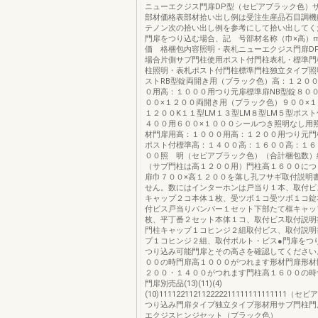
ニューエクジス門扉DP型（セピアブラック色）
部材価格表部材拾い出し例は受注生産品石目調機
テノン次の拾い出し例を参考にして拾い出してく
門扉をつり込む場合、記 号部材名称（巾×高）
価 格梱包内容照明・表札ニューエクジス門扉D
場合片側サブ門柱使用ポスト付門柱表札・標準門
柱照明・表札ポスト付門柱標準門柱独立タイプ照
ストRB型錠両開き用（ブラック色）高：１２０
０用高：１０００用つり元扉標準扉NB型錠８００
００×１２００両開き用（ブラック色）９００×１
１２００K１１型LM１３型LM８型LM５型ポス
４００用６００×１０００シールつき照明なし用
材門扉用高：１０００用高：１２００用つり元門
ポスト付標準高：１４００高：１６００高：１６
００照 明（セピアブラック色）（合計梱包数）
（サブ門柱は高１２００用）門柱高１６００につ
扉巾７００×高１２００を落し孔フサギ取付説明
せん。数にはインターホンは戸当り１本、取付ビ
キャップ２コ本体１枚、受ツボ１コ受ツボ１コ錠
付ビス戸当りバンパー１セット下部たて框キャッ
枚、平丁番２セット本体１コ、取付ビス取付説明
門柱キャップ１コヒンジ２組取付ビス、取付説明
プ１コヒンジ２組、取付ボルト・ビス●門扉をつ
つり込み可能門扉とその高さを確認してください
００の時門扉高１０００がつれます形材門扉形材
２００・１４００がつれます門柱高１６００の時
門扉別売品(13)(11)(4)
(10)111122112112222211111111111111
つり込み門扉タイプ独立タイプ形材用サブ門柱門
エクジスヒンジセット（ブラック色）