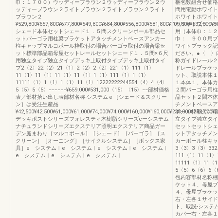
巾：１７００）ウッディーブラウン２ウッディーブラウン２ウ
梱包数組合せ価格
ッディーブラウン２ライトブラウン２ライトブラウン２ライト
間用電動ホワイト
ブラウン２
ホワイトホワイト
¥529,800¥657,800¥677,800¥549,800¥684,800¥556,8000¥581,800¥709,800¥632,000¥5
ホワイトブラック
シェード本体セットシェード１．５間スクリーンポール部品セ
用（本体巾：１２
ットパーゴラ用柱梁ブラケットアタッチメントベースアンカー
巾： ９００用ブ
柱キャップマルコポール枠取付の場合パーゴラ取付の場合梁セ
ワイトブラック記
ット標準部品箱母屋セットレールセットシェード１．５間×６尺
ださい。●〈 〉
用独立タイプ独立タイプデッキ上取付タイプデッキ上取付タイ
称ガイドレール２
プ2〈2〉22〈2〉21〈1〉2〈2〉2〈2〉221〈1〉111〈1〉
ドレールブラケッ
11〈1〉11〈1〉11〈1〉11〈1〉1〈1〉111〈1〉1〈1〉
ット、取説本体１
11111〈1〉1〈1〉1〈1〉11〈1〉12222222244554〈4〉4〈4〉
１本体１、本体カ
5〈5〉5〈5〉−−−−−−¥659,000¥531,000〈15〉〈15〉−−部材価格
２間パーゴラ用柱
表／部材拾い出し表部材名称-システムｅ［シェード＆スクリー
品セット２間本体
ン］は受注生産品
チメントベースア
¥42,500¥42,500¥61,000¥61,000¥74,000¥74,000¥160,000¥160,000¥238,000¥
ポール枠取付の場
デッキポストシリーズフォレスティ木樹脂シリーズeーシステム
立タイプ独立タイ
ナチュランドシリーズエクステリア照明エクステリア商品ガー
セットセットシェ
デン庭まわり［マルコポール］［シェード］［パーゴラ］［ス
ットアタッチメン
クリーン］［オーニング］［サイクルシステム］［ボックス家
カーポール柱キャ
具］e システム︱e システム︱e システム︱e システム︱
3〈3〉3〈3〉33
e システム︱e システム︱e システム︱
111〈1〉11〈1
11111〈1〉11〈1
5〈5〉6〈6〉6〈6〉
包内容部材名称梱
ケット４、母屋ブ
４、母屋ブラケッ
右・左各１サイド
ト、取説-システ
カバー右・左各１