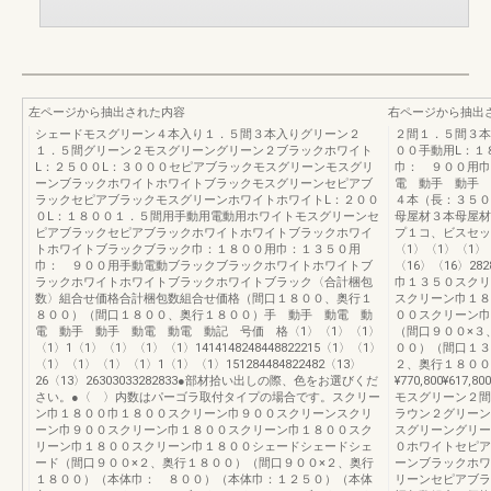
左ページから抽出された内容
右ページから抽出
シェードモスグリーン４本入り１．５間３本入りグリーン２
２間１．５間３本
１．５間グリーン２モスグリーングリーン２ブラックホワイト
００手動用L：１
L：２５００L：３０００セピアブラックモスグリーンモスグリ
巾： ９００用巾
ーンブラックホワイトホワイトブラックモスグリーンセピアブ
電 動手 動手 
ラックセピアブラックモスグリーンホワイトホワイトL：２００
４本（長：３５０
０L：１８００１．５間用手動用電動用ホワイトモスグリーンセ
母屋材３本母屋材
ピアブラックセピアブラックホワイトホワイトブラックホワイ
プ１コ、ビスセッ
トホワイトブラックブラック巾：１８００用巾：１３５０用
〈1〉〈1〉〈1〉〈
巾： ９００用手動電動ブラックブラックホワイトホワイトブ
〈16〉〈16〉28
ラックホワイトホワイトブラックホワイトブラック〈合計梱包
巾１３５０スクリ
数〉組合せ価格合計梱包数組合せ価格（間口１８００、奥行１
スクリーン巾１８
８００）（間口１８００、奥行１８００）手 動手 動電 動
００スクリーン巾
電 動手 動手 動電 動電 動記 号価 格〈1〉〈1〉〈1〉
（間口９００×３
〈1〉1〈1〉〈1〉〈1〉〈1〉1414148248448822215〈1〉〈1〉
００）（間口１３
〈1〉〈1〉〈1〉〈1〉1〈1〉〈1〉151284484822482〈13〉
２、奥行１８００
26〈13〉26303033282833●部材拾い出しの際、色をお選びくだ
¥770,800¥617,800
さい。●〈 〉内数はパーゴラ取付タイプの場合です。スクリー
モスグリーン２間
ン巾１８００巾１８００スクリーン巾９００スクリーンスクリ
ラウン２グリーン
ーン巾９００スクリーン巾１８００スクリーン巾１８００スク
スグリーングリー
リーン巾１８００スクリーン巾１８００シェードシェードシェ
０ホワイトセピア
ード（間口９００×２、奥行１８００）（間口９００×２、奥行
ーンブラックホワ
１８００）（本体巾： ８００）（本体巾：１２５０）（本体
リーンセピアブラ