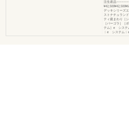
注生産品−−−−−−−
¥42,500¥42,500
デッキシリーズエ
ストナチュランド
ティ庭まわり［シ
［パーゴラ］［ボ
テム］e システ
︱e システム︱