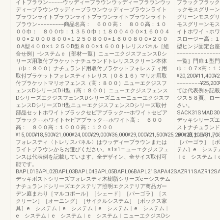
イトブラウン−−−−−ウッディーブラウンウッディーブラウンウッ
ブラックブラック
ディーブラウンウッディーブラウンウッディーブラウンライト
ックモスグリーン
ブラウンライトブラウンライトブラウンライトブラウンライト
グリーンモスグリ
ブラウン−−−−−−−−−商品名高： ６００高： ８００高：１０
モスグリーンモス
００巾： ８００巾：１３５０巾：１８００４００×１６００４
イトホワイトホワ
００×２０００８００×１２５０８００×１６００８００×２００
スロージー高：１
０A型４００×１２５０B型８００×１６００トレリスパネル［組
型ヒンジ固定台座戸当
合せ例］-システムｅ［部材一覧］ニューエクジスフェンスDシ
−−−−−−−−−−−−
リーズ用取付ブラケットナチュランドトレリススクリーン本体
一覧］門扉１型門
（巾：８００）ナチュランド用取付ブラケットフォレスティ用
巾：０７×高：１
取付ブラケットフォレスティトレリス（０８１６）マリオ用取
¥20,200¥11,400¥2
付ブラケットマリオフェンス（高：８００）ニューエクジスフ
−−−−−−−−¥25,
ェンスDシリーズDH型（高：８００）ニューエクジスフェンス
ては代表例を記載
DシリーズエクジスフェンスDシリーズニューニューエクジスフ
ジス５８頁、ロー
ェンスDシリーズDH型ニューエクジスフェンスDシリーズ取付
さい。
部品セットホワイトブラックセピアブラック−−ホワイトセピア
SACK31SMAD30
ブラック−−ホワイトセピアブラック−−ホワイト高： ６００
デッキシリーズエ
高： ８００高：１０００高：１２００
ストナチュランド
¥15,000¥18,500¥21,000¥24,000¥29,000¥36,000¥29,000¥21,500¥25,200¥29,100¥31,70
ティ庭まわり［シ
フォレスティ〈トレリスパネル〉はウッディーブラウンまたは
［パーゴラ］［ボ
ライトブラウンからお選びください。※1※1ニューエクジスフェ
テム］e システ
ンスは代表例を記載しています。全デザイン、全サイズ取付可
︱e システム︱
能です。
BAPL01BAPL02BAPL03BAPL04BAPL05BAPL06BAPL21SAPA42SAZR11SAZR12
デッキポストシリーズフォレスティ木樹脂シリーズeーシステム
ナチュランドシリーズエクステリア照明エクステリア商品ガー
デン庭まわり［マルコポール］［シェード］［パーゴラ］［ス
クリーン］［オーニング］［サイクルシステム］［ボックス家
具］e システム︱e システム︱e システム︱e システム︱
e システム︱e システム︱e システム︱ニューエクジスDシ