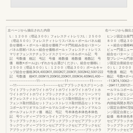
左ページから抽出された内容
右ページから抽出
L：１２００（埋込３００）フォレスティトレリスL：２５００
ヒンジ固定台座門
（埋込５００）フォレスティトレリスパネル＋ポールパネル組
８００（埋込３０
合せ価格＝＋ポール＝組合せ価格アーチ門柱組み合せパターン
＋＝組合せ価格¥66,
パネル部材パネル＝組合せ価格ポール＋フォレスティトレリス
ビュー門扉ニュー
マリオフェンスナチュランドスクリーンパネルポール記 号
組合せパターン［
記 号数価 格記 号記 号価 格数価 格数価 格数記 号
型プレジール門扉
価 格数※ポールはいずれかをお選びください。組合せ価格L：
ジ固定台座組合せ
２５００（埋込５００）L：１２００（埋込３００）ポールキャ
０）L：２００
ップ組合せ価格2¥24,4002¥31,0002¥27,200¥31,5002¥42,5001222
号数価 格記 
記 号数価 格¥31,000¥19,200¥50,200¥31,000¥34,400¥65,400−−
格記 号数※ポー
−−−−−−−−−−−−−−−11−−−−−−−−−−−−−−11−−−−−−−−−−−−11−−−−−
−112¥74,10062−−
−−11−−−−−−−−−−−−−−−1−−−−−−−セピアブラックモスグリーンホ
−26¥117,200
ワイトブラックホワイトホワイトホワイトホワイトホワイトホ
ールマルコポール
ワイトホワイトホワイトブラックナチュランドスクリーンマリ
錠ラッチ錠ヒンジ
オフォレスティトレリスパネルトレリス取付部品セットマリオ
ューエクジスロー
フェンス取付部品セットフェンストレリス取付部品セットマル
内掛錠両開き用Z
コポールマリオマルコポールマルコポールナチュランドマルコ
ジ固定台座NC型
ポールフォレスティ価 格記 号記 号本体色本体色本体色
ンジ固定台座ヒン
記 号ウッディーブラウンライトブラウンブラックブラックブ
錠価 格本体色本
ラックブラックカントリーブラックブラックセピアブラックブ
セピアブラックホ
ラックウッディーブラウンセピアブラックセピアブラックセピ
ラックブラックブ
アブラックブラックモスグリーンモスグリーン−−−−ブラックラ
アブラックセピア