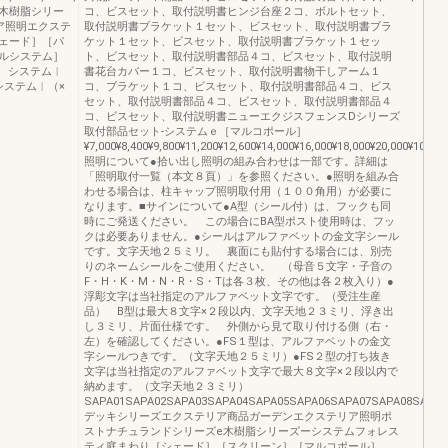
木樹脂シリー
コ、ビスセット、取付説明書ヒンジ台座２コ、ボルトセット、
ア照明エクステ
取付説明書ブラケット１セット、ビスセット、取付説明書ブラ
ェード］［パ
ケット１セット、ビスセット、取付説明書ブラケット１セッ
ルシステム］
ト、ビスセット、取付説明書部品４コ、ビスセット、取付説明
 システム︱
書花台カバー１コ、ビスセット、取付説明書物干しアーム１
システム︱（×
コ、ブラケット１コ、ビスセット、取付説明書部品４コ、ビス
セット、取付説明書部品４コ、ビスセット、取付説明書部品４
コ、ビスセット、取付説明書ニューエクジスフェンスDシリーズ
取付部品セット-システムｅ［マルコポール］
¥7,000¥8,400¥9,800¥11,200¥12,600¥14,000¥16,000¥18,000¥20,000¥10,100
照明について●拾い出し照明の組み合わせは一部です。詳細は
「照明取付一覧（本文８頁）」を参照ください。●照明を組み合
わせる場合は、柱キャップ照明取付用（１００角用）が必要に
なります。■サインについて●A型（シール付）は、フックも同
時にご発送ください。 この場合にBA型ポスト使用時は、フッ
クは必要ありません。●シールはアルファベットの金文字シール
です。文字天地２５ミリ。 裏面にも貼付する場合には、別売
りのネームシールをご使用ください。 （母音５文字・子音の
F・H・K・M・N・R・S・Tは各３枚、その他は各２枚入り）●
浮彫文字は当社指定のアルファベット文字です。（受注生産
品） B型は最大８文字×２段以内、文字天地２３ミリ、浮き出
し３ミリ、片面仕様です。 外側から見て取り付ける側（右・
左）を確認してください。●FS１型は、アルファベットの金文
字シールつきです。（文字天地２５ミリ）●FS２型の打ち抜き
文字は当社指定のアルファベット文字で最大８文字×２段以内で
納めます。（文字天地２３ミリ）
SAPA01SAPA02SAPA03SAPA04SAPA05SAPA06SAPA07SAPA08SAPA0
デッキシリーズエクステリア商品ガーデンエクステリア照明ポ
ストナチュランドシリーズe木樹脂シリーズーシステムフォレス
ティ庭まわり［シェード］［スクリーン］［マルコポール］