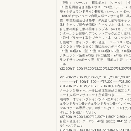
（浮彫）（シール）（横型前出）（シール）（打
LK5型照明組合せ価格＋ポストYA1型（シール）
座＋ナチュランドサインB表札（シール）＋ポール
L1800組合せパターン自動人感センサつき標 
標 準自動組合せ価格本 体組合せ価格柱キャ
体柱キャップ組合せ価格柱キャップ本 体本 体
合せ価格組合せ価格柱キャップ本 体柱キャップ
ンターホン台座取付ブラケットフック組合せ価格
ト取付ブラケット取付ブラケット本 体フック組
せ価格本 体インターホン台座L：１８００（埋
２０００（埋込３００）市販品をご使用ください。L
LK3型LK4型LK11型LK5型LK14J型LK12型LK16型
ナチュランド角型YA2型（横型後出）YA1型（横
ランドサインAポール照 明照 明ポスト表 札
ール
¥22,200¥31,200¥19,200¥22,200¥22,200¥31,200¥3
−−
¥31,200¥22,200¥19,200¥22,200¥35,200¥26,200¥2
−−−−−−−−¥41,500¥41,500−−−¥37,200−−−−¥28,200
¥10,200¥12,200−¥9,200−¥11,200¥10,400
ターホン台座＋＋ポールは受注生産品点滅器つき
ニット人感センサユニット点滅器つき−−−−−−−
照明本 体サインプレインツFS2型サインプレイン
ュランドサインBナチュランドサインB※インタ
マルコポール専用です。※ポールはL：1800またはL
ずれかをお選びください。
¥87,500¥19,200¥4,000¥10,200¥41,500¥12,
台座＋台座インターホンTA3型（縦型）BM1型
ル］-システムｅ
¥12,600¥14,000¥4,000¥21,000¥2,500¥3,500¥