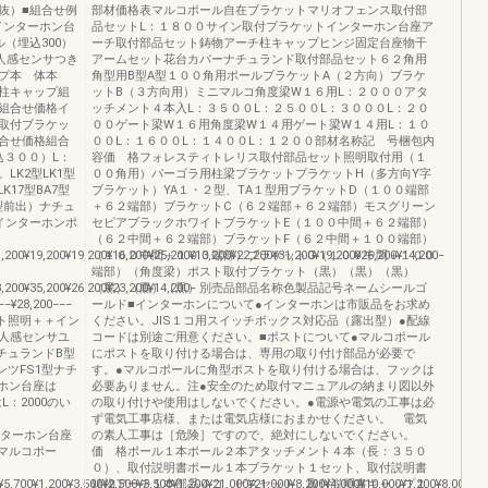
抜）■組合せ例
部材価格表マルコポール自在ブラケットマリオフェンス取付部
インターホン台
品セットL：１８００サイン取付ブラケットインターホン台座ア
（埋込300）
ーチ取付部品セット鋳物アーチ柱キャップヒンジ固定台座物干
準人感センサつき
アームセット花台カバーナチュランド取付部品セット６２角用
ップ本 体本
角型用B型A型１００角用ポールブラケットA（２方向）ブラケ
柱キャップ組
ットB（３方向用）ミニマルコ角度梁W１６用L：２０００アタ
組合せ価格イ
ッチメント４本入L：３５００L：２５００L：３０００L：２０
取付ブラケッ
００ゲート梁W１６用角度梁W１４用ゲート梁W１４用L：１０
合せ価格組合
００L：１６００L：１４００L：１２００部材名称記 号梱包内
込３００）L：
容価 格フォレスティトレリス取付部品セット照明取付用（１
K2型LK1型
００角用）パーゴラ用柱梁ブラケットブラケットH（多方向Y字
LK17型BA7型
ブラケット）YA１・２型、TA１型用ブラケットD（１００端部
型前出）ナチュ
＋６２端部）ブラケットC（６２端部＋６２端部）モスグリーン
インターホンポ
セピアブラックホワイトブラケットE（１００中間＋６２端部）
（６２中間＋６２端部）ブラケットF（６２中間＋１００端部）
1,200¥19,200¥19,200¥16,200¥25,200¥13,200¥22,200¥31,200¥19,200¥26,200¥14,200−
（１００中間＋１００端部）ブラケットG（１００中間＋１００
端部）（角度梁）ポスト取付ブラケット（黒）（黒）（黒）
3,200¥35,200¥26,200¥23,200¥14,200−
（黒）（黒）（黒）別売品部品名称色製品記号ネームシールゴ
−−¥28,200−−−
ールド■インターホンについて●インターホンは市販品をお求め
表札ポスト照明＋＋イン
ください。JIS１コ用スイッチボックス対応品（露出型）●配線
人感センサユ
コードは別途ご用意ください。■ポストについて●マルコポール
ナチュランドB型
にポストを取り付ける場合は、専用の取り付け部品が必要で
ツFS1型ナチ
す。●マルコポールに角型ポストを取り付ける場合は、フックは
ーホン台座は
必要ありません。注●安全のため取付マニュアルの納まり図以外
：2000のい
の取り付けや使用はしないでください。●電源や電気の工事は必
ず電気工事店様、または電気店様におまかせください。 電気
600インターホン台座
の素人工事は［危険］ですので、絶対にしないでください。
［マルコポー
価 格ポール１本ポール２本アタッチメント４本（長：３５０
０）、取付説明書ポール１本ブラケット１セット、取付説明書
1,200¥5,700¥1,200¥3,500¥2,500¥3,500¥1,200¥21,000¥21,000¥8,200¥4,000¥10,000
鋳物アーチ１本部品４コ、ビスセット、取付説明書キャップ１