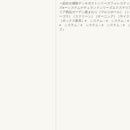
＝組合せ価格デッキポストシリーズフォレスティ
ズeーシステムナチュランドシリーズエクステリ
リア商品ガーデン庭まわり［マルコポール］［シ
ーゴラ］［スクリーン］［オーニング］［サイク
［ボックス家具］e システム︱e システム︱e
e システム︱e システム︱e システム︱e 
２）