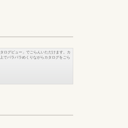
タログビュー」でごらんいただけます。カ
b上でパラパラめくりながらカタログをごら