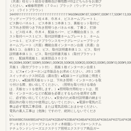
（共通）柱セット組合せ価格合計梱包数○印はどちらかをお選び
ください。●補修用塗料（７０㏄）ブラック（ウッディーブラウ
ン）（ライトブラウン）
3449911111111111111111111111111111¥600¥600¥187,500¥97,000¥117,500¥113,00
ウッディーブラウン柱４本、巾木４、ビスネームプレート１、
ビス飾りパネル１、ビス本体１コ本体１コ、裏板セット取付ビ
ス下向き照明つき下向き照明つきパネル４枚、丁番２、打掛
１、ビス柱４本、巾木４、配線カバー、ビス機能台座１コ、ポ
スト取付ベース１ビス、取付説明書ネームプレート１、ネーム
シール１、ビスダークブラウンスモークグレージェーブラック
ネームプレート（片面）機能台座インターホン台座（共通）台
座A１コ、台座B１コ、ビス、取付説明書本体１コ、ビス、取付
説明書本体１コ、ビス、取付説明書天板１（取付ブラケット
付）、配線用底板１、結束部品３０２０
¥4,000¥4,000¥7,500¥9,500¥61,000¥28,500¥28,500¥20,000¥23,000¥5,000¥10,000¥9,00
天板１（取付ブラケット付）、底板１枚インターホン台座１
コ、ビス●インターホンは市販品をお求めください。JIS１コ用
スイッチボックス対応品（露出型）●配線コードは別途ご用意く
ださい。●配線用天板セットは、下向き照明・インターホンを取
り付ける際、拾い出してください。（照明を取り付ける場合
は、天板セットを使用します。）●照明取付用柱セットは、照
明・インターホンなどの配線を必要とするものを使用する際
に、必ず拾い出してください。●安全のため取付説明書の納まり
図以外の取り付けや使用はしないでください。●電源や電気の工
事は必ず電気工事店様、または電気店様におまかせください。
電気の素人工事は［危険］ですので、絶対にしないでくださ
い。
BFAW88CFAW88SAPK01SAPK02BAPK03BAPK04BAPK05SAPK06SAPK07SAPK0
デッキポストシリーズフォレスティ木樹脂シリーズeーシステム
ナチュランドシリーズエクステリア照明エクステリア商品ガー