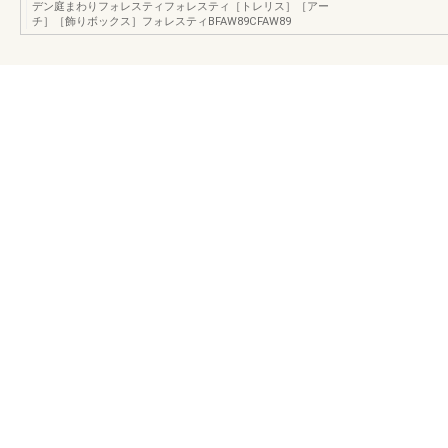
デン庭まわりフォレスティフォレスティ［トレリス］［アー
チ］［飾りボックス］フォレスティBFAW89CFAW89