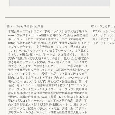
左ページから抽出された内容
右ページから抽出
木製シリーズフォレスティ［飾りボックス］文字天地寸法３０
275デッキシリ
mm（文字厚さ２mm）■補修用塗料について別売品■機能台座
ポストナチュラン
ネームプレートについて文字天地寸法２０mm（文字厚さ２
スティ庭まわり［
mm）部材価格表部材拾い出し例は受注生産品●木部以外はセピ
［アーチ］フォレ
アブラック色です。 文字天地２０・３０ミリ、浮き出し２ミ
リ。●シールはアルファベットの金文字シールです。文字天地２
５ミリ。●機能台座ネームプレートは、片面仕様です。 最大９
文字×２段以内（文字天地２０ミリのみ）、名入れは当社指定の
浮き彫りアルファベット文字、文字天地２０ミリ・３０ミリで
お受けいたします。文字浮き出し２ミリ 文字金色仕上げ
別売で補修用塗料を用意しています。●浮彫文字は当社指定のア
ルファベット文字です。（受注生産品）文字数は１段１０文字
以内、２段１６文字（上８・下８）以内です。注■オーナメント
表札の名入れについて（文字は片面仕様・受注生産品）価 格
色記 号（７００cc）補修用塗料部材名称ライトブラウンウッ
ディーブラウン１型（ラチスタイプ）ライトブラウン使用区分
部材名称価格記号機能台座付標準照明取付用表札取付機能台座
付梱包内容機能台座飾りパネル（共通）K１１型LC１型LM１３
型LM８型LM５型オーナメント表札下向き照明台座（共通）下
向き照明照明ポストBA７型照明取付用柱セット（共通）フック
つきフックなし配線用天板セット（共通）共通１型（ラチス）
浮彫文字シールつきパネルセット機能台座機能台座天板セット