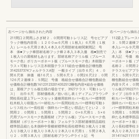
左ページから抽出された内容
右ページから抽出
211間口２間用ふさぎ材２．０間用可動トレリス記 号セピアブ
112梁上下レース
ラック梱包内容長：１２００㎜６尺用（１枚入）６尺用（１枚
３．５間２連棟フ
入）レール６尺用２本入４本入６尺用部材名称関東間記 号
本入レール９尺用
本 体■フック棒部材名称フック棒２本入３本入価 格■別売で
入）本 体■フッ
１枚入りの屋根材もあります。部材名称アクリル板（ブルース
本入記 号価 格
モーク色）ポリカーボネート板（ブルースモーク色）木樹脂テ
ーボネート板（ブ
ラス＋可動トレリス注木樹脂テラス11組合せ価格合計梱包数
名称２．０間用２
3142537374フォルテラスA型 一般タイプ［出巾６尺］４．０
テラスセピアブラ
間６尺単 体価 格1６尺１．５間６尺３．０間2６尺2２．０間
尺１．５間９尺2
12６尺２連棟３．５間記 号価 格組合せ価格合計梱包数組合
梱包数組合せ価格合
せ価格合計梱包数161231232014352512梱包内容※組合せ価格
内容９尺４．０間
は、屋根アクリル板仕様の場合です。3927テラス・可動トレリ
リル板27392271
ス］ 出巾６尺 部材価格表／拾い出し表ミディアムブラウンP
タイプ［出巾９尺
間柱長柱梁上下レースセット連棟用前枠カバー柱カバー標準間
桁カバー可動トレ
柱木粉入り樹脂カバー材柱カバー長間柱柱カバー標準柱可動ト
側枠カバー柱カバ
レリス柱カバー長柱前・側枠カバー雨とい部品たてとい２．０
バー標準間柱木粉
間用２．０間用１．５間用１．５間用２．０×６尺用１．５×６
５間用１．５間用
尺用ブルースモーク色屋根材（アクリル板）ブルースモーク色
枠たる木標準部品
屋根材（ポリカーボネート板）フォルテラス部材連棟部品箱柱
カーボネート板）
標準部品箱たる木側枠中骨横材標準柱長柱標準柱３枚入り２枚
入り長柱標準柱３
入り３枚入り２枚入り３本入り２本入り６尺用１．５間２本入
本入り２本入り２
り２．０間３本入り［部材名称ブラウンPライト記 号
3114116211111