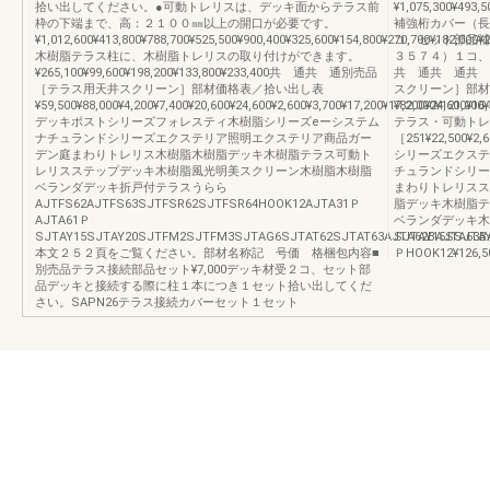
拾い出してください。●可動トレリスは、デッキ面からテラス前
¥1,075,300¥493,5
枠の下端まで、高：２１００㎜以上の開口が必要です。
補強桁カバー（長
¥1,012,600¥413,800¥788,700¥525,500¥900,400¥325,600¥154,800¥270,700¥182,000¥
コ、セット部品補
木樹脂テラス柱に、木樹脂トレリスの取り付けができます。
３５７４）１コ、
¥265,100¥99,600¥198,200¥133,800¥233,400共 通共 通別売品
共 通共 通共 
［テラス用天井スクリーン］部材価格表／拾い出し表
スクリーン］部材
¥59,500¥88,000¥4,200¥7,400¥20,600¥24,600¥2,600¥3,700¥17,200¥17,200¥24,600¥16
¥82,000¥121,000¥
デッキポストシリーズフォレスティ木樹脂シリーズeーシステム
テラス・可動トレ
ナチュランドシリーズエクステリア照明エクステリア商品ガー
［251¥22,500¥2,
デン庭まわりトレリス木樹脂木樹脂デッキ木樹脂テラス可動ト
シリーズエクステ
レリスステップデッキ木樹脂風光明美スクリーン木樹脂木樹脂
チュランドシリー
ベランダデッキ折戸付テラスうらら
まわりトレリスス
AJTFS62AJTFS63SJTFSR62SJTFSR64HOOK12AJTA31Ｐ
脂デッキ木樹脂テ
AJTA61Ｐ
ベランダデッキ木
SJTAY15SJTAY20SJTFM2SJTFM3SJTAG6SJTAT62SJTAT63AJTA62BAJTA63
SJTAY15SSJTA
本文２５２頁をご覧ください。部材名称記 号価 格梱包内容■
ＰHOOK12¥126,500
別売品テラス接続部品セット¥7,000デッキ材受２コ、セット部
品デッキと接続する際に柱１本につき１セット拾い出してくだ
さい。SAPN26テラス接続カバーセット１セット