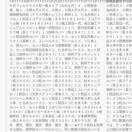
131111114261117111111112121221111121111111211111211111121421224111128
部材名称ブラウン
６尺フォルテラスＡ型一般タイプ［出巾６尺］４．０間単体
５間９尺２．０間９尺
価 格１．５間６尺６尺３．０間２．０間６尺６尺３．５間２
包内容４．０間９
連棟梱包内容［テラス可動トレリス］前枠１コ、たる木掛け１
ン本体２コ、セッ
コセット部品１コアクリル板（８９３×１８１３×２）２コアク
部品１コ前枠１コ
リル板（８９３×１８１３×２）３コ施工部品一式、組立施工マ
コ施工部品一式、
ニュアル１コセット部品一式部品セット１コ、取付説明書１コ
１コ、組立施工マ
たて樋（長２７００）１コ前枠カバー（長２８４７）１コ、セ
枠カバー（長２８
ット部品前枠カバー（長３７５６）１コ、セット部品可動トレ
５６）１コ、セッ
リス１コ梁材１コ、上レール２コ、下レール１コ、つり束１
品スキマ調整部材
コ、梁カバー、セット部品スキマ調整部材（長１８４６）２
骨３本中骨１０本
コ、セット部品側枠左右各１コ、たる木カバー２コ、セット部
１コたる木３本、
品１コ前枠カバー（長２８４７）１コ、前枠アタッチメント１
ボネート板（８９
コ、側枠カバー（長１９０７）２コ、側枠アタッチメント２
板（８９５×２７
コ、セット部品前枠カバー（長３７５６）１コ、前枠アタッチ
長柱（長３３００
メント１コ側枠カバー（長１９０７）２コ、側枠アタッチメン
（長３３００）１
ト２コ、セット部品柱カバー（長２６００）２コ、柱キャップ
ト部品１コ柱固定
（長２６００）２コ柱カバー（長３０００）２コ、柱キャップ
前枠カバー（長２
（長３０００）２コ柱カバー（長２６００）１コ、柱キャップ
カバー（長３７５
（長２６００）１コ柱カバー（長３０００）１コ、柱キャップ
ー（長２８２１）
（長３０００）１コレール２コ、セット部品１コレール４コ、
側枠カバー（長２
セット部品１コ天井スクリーン本体２コ、セット部品１コ天井
ト部品柱カバー（
スクリーン本体３コ、セット部品１コ中骨２本中骨３本たる木
０）２コ柱カバー
２本、たる木カバー２コ、セット部品１コたる木３本、たる木
０）２コ柱カバー
カバー３コ、セット部品１コポリカーボネート板（８９５×１８
０）１コ柱カバー
１３×２）２枚ポリカーボネート板（８９５×１８１３×３）３枚
０）１コ梁材１コ
標準柱（長２９００）２本長柱（長３３００）２本標準間柱
コ、テラス●テラ
（長２９００）１本長間柱（長３３００）１本テラス共 通
に、同じ数量の長
共 通共 通共 通共 通共 通共 通−−−−●テラス長柱を使用
スは、デッキ面か
する場合、標準柱カバーのかわりに、同じ数量の長柱カバーを
上の開口が必要で