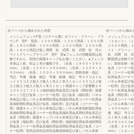
左ページから抽出された内容
右ページから抽出
メッシュフェンスP型［スチール製］ホワイト・グリーン・ブラ
メッシュフェンス
ウンP 型P 型高：１０００用高：１２００用高：１５００用
（１セット）（１
高：１８００用高：１０００用高：１２００用高：１５００用
２０００用高：２
高：１８００用忍び返し用間 柱 式間 柱 式間 柱 式ホ
イト・グリーン
ワイトグリーンブラウンP 型P 型●フェンスの切断面部は危
柱 式間 柱 式
険ですから、別売の保護キャップをお使いください。●フェンス
断面部は危険です
本体は１枚、柱は１本の価格です。（全高：１８００＋３９０
い。部材名称・色
mm）（全高：１５００＋３９０mm）（全高：１２００＋３
金具（コーナー柱
９０mm）（全高：１０００＋３９０mm）部材名称・色記
具（コーナー柱用
号記 号価 格価 格記 号価 格価 格記 号２５コ入１セ
柱用金具コーナー
ット２５コ入２枚入２枚入１本入１本入１セット２５コ入２枚
パネル本体忍び返
入２枚入２枚入２枚入１本入１セット保護キャップ必要数２９
ー柱用）忍び金具
コ２５コ２７コ３１コ傾斜端柱用金具忍び金具（間柱用）保護
ーナー柱用金具端
キャップ忍び金具（コーナー柱用）忍び金具（端柱用）パネル
金具（間柱用）パ
本体忍び返しパネル本体間柱用金具端柱用金具コーナー柱用金
用金具コーナー柱
具傾斜間柱用金具忍び金具（端柱用）忍び金具（コーナー柱
しパネル本体パネ
用）保護キャップパネル本体忍び返しパネル本体傾斜端柱用金
＋３９０mm）（
具傾斜間柱用金具コーナー柱用金具端柱用金具間柱用金具忍び
価 格記 号２５
金具（間柱用）保護キャップパネル本体忍び返しパネル本体忍
入１本入２枚入２
び金具（端柱用）忍び金具（間柱用）傾斜端柱用金具傾斜間柱
入４８コ４４コ●
用金具コーナー柱用金具端柱用金具間柱用金具忍び金具（コー
（全高：２４００
ナー柱用）別売品別売品別売品構成部材忍び返しパネル本体
mm）（１セット