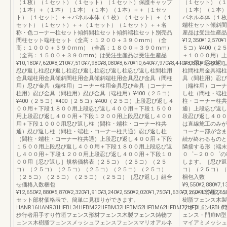
（１枚）（１セット）（１セット）（１セット）保護キャップ
（１セット）（１
（１本）＋（１本）（１本）（１本）（１本）＋＋（１セッ
（１本）（１本）
ト）（１セット）＋＋パネル本体（１枚）（１セット）＋（１
パネル本体（１枚
セット）（１セット）＋＋（１セット）（１セット）＋＋名
端柱セット傾斜間
称・色コーナー柱セット傾斜間柱セット傾斜端柱セット別売品
産品は受注生産品
間柱セット端柱セット（全高：１２００＋３９０mm）（全
¥12,350¥12,570¥
高：１０００＋３９０mm）（全高：１８００＋３９０mm）
５コ）¥400（
（全高：１５００＋３９０mm）は受注生産品は受注生産品
＋１０００用）上
¥10,180¥7,620¥8,210¥7,510¥7,980¥8,080¥8,670¥10,640¥7,970¥8,440¥8,830¥9,480¥11
００用）忍び返し
忍び返し柱忍び返し柱忍び返し柱忍び返し柱忍び返し柱間柱用
柱間柱用金具端柱
金具端柱用金具傾斜間柱用金具傾斜端柱用金具忍び金具（間柱
具（間柱用）忍び
用）忍び金具（端柱用）コーナー柱用金具忍び金具（コーナー
（端柱用）コーナ
柱用）忍び金具（間柱用）忍び金具（端柱用）¥400（２５コ）
し柱（間柱・端柱
¥400（２５コ）¥400（２５コ）¥400（２５コ）上段忍び返し４
柱・コーナー柱共
００用＋下段１８００用上段忍び返し４００用＋下段１５００
通）上段忍び返し
用上段忍び返し４００用＋下段１２００用上段忍び返し４００
段忍び返し４００
用＋下段１０００用忍び返し柱（間柱・端柱・コーナー柱共
は直線施工のみが
通）忍び返し柱（間柱・端柱・コーナー柱共通）忍び返し柱
コーナー部が含ま
（間柱・端柱・コーナー柱共通）上段忍び返し４００用＋下段
続が終わるものと
１５００用上段忍び返し４００用＋下段１８００用上段忍び返
隣接する形（端末
し４００用＋下段１２００用上段忍び返し４００用＋下段１０
０゜∼２００゜の
００用［忍び返し］規格価格表（２５コ）（２５コ）（２５
します。［忍び返
コ）（２５コ）（２５コ）（２５コ）（２５コ）（２５コ）
コ）（２５コ）（
（２５コ）（２５コ）（２５コ）（２５コ）［忍び返し］組合
梱包入数
せ価格入数梱包
¥9,550¥2,880¥7
¥12,650¥2,880¥5,870¥2,320¥1,910¥3,240¥2,550¥2,020¥1,750¥1,630¥3,260¥400¥12,65
フェンス竹垣フェ
セット部材価格表で、簡単に見積りができます。
樹脂フェンス木製
HANR16HANR31HFBL34HFBM22HFBM32HFBM52HFBM62HFBM72HFBL61HFBL62
リオフェンス・門
歩行者用手すり竹垣フェンス形材フェンス木製フェンス鋳物フ
ェンス・門扉M型
ェンス木樹脂フェンスメッシュフェンスフェンスマリオアルネ
マイアミメッシュ