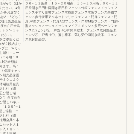
径がφ５（ほか
０６∼１２用高：１５∼２０用高：１５∼２０用高：０６∼１２
ください。●角
用片開き用門柱両開き用門柱フェンス竹垣フェンスメッシュフ
らかをお選びく
ェンス手すり形材フェンス木樹脂フェンス木製フェンス鋳物フ
はA・Bどちら
ェンス歩行者用アルネットマリオフェンス・門扉フェンス・門
し支柱は受注生産
扉DP型フェンス・門扉A型フェンス・門扉M型フェンス・門扉P
角度自在用金具
型メッシュメッシュメッシュマイアミメッシュ参照ページフェ
１３５°∼１８
ンス232ヒンジ②、戸当り①片開き錠①、フェンス取付部品①、
てください。
ヒンジ④、戸当り①、落し棒①、落し受①両開き錠①、フェン
をご参照くだ
ス取付部品②、
体が２段納まり
ップは、Wカッ
し端柱・コー
（５φ用：８
●上記金額は、
ります。高：
イト保護キャッ
ン別売品保護
号３０コ２０
体端柱用金具
返し柱（間
忍び返し端
０°）角度自在
忍び返しパネル
（１３５°∼１
び返し端柱・コー
返し柱（間
柱用金具１本
１セット入１
ト入１セット
１本入同梱