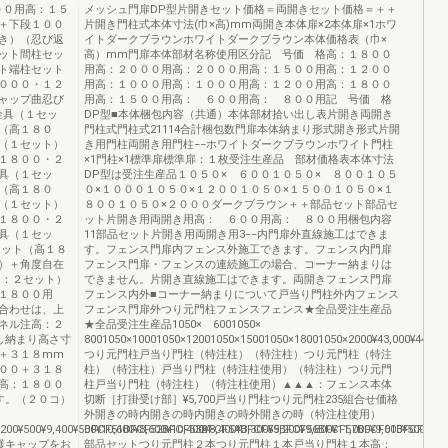
００用高：１５
メッシュ門扉DP型片開きセット価格＝両開きセット価格＝＋＋
＋下段１００
片開き門柱式本体寸法(巾×高)mm両開き本体扉×2本体扉×1ホワ
き）（忍び返
イトダークブラウンホワイトダークブラウン本体価格表（巾×
ット間柱セッ
高）mm門扉本体部材名称使用区分記 号価 格高：１８００
ト端柱セット
用高：２０００用高：２０００用高：１５００用高：１２００
０００・１２
用高：１０００用高：１０００用高：１２００用高：１８００
ャップ曲忍び
用高：１５００用高： ６００用高： ８００用記 号価 格
金具（１セッ
DP型■本体梱包内容（共通）本体部材拾い出し表片開き両開き
（高１８０
門柱式門柱式21114合計梱包数門扉本体納まり形式開き形式片開
（１セット）
き用門柱両開き用門柱−−ホワイトダークブラウンホワイト門柱
１８００・２
×1門柱×1標準扉標準扉：１枚受注生産品 部材価格表本体寸法
具（１セッ
DP型は受注生産品１０５０× ６００１０５０× ８００１０５
（高１８０
０×１０００１０５０×１２００１０５０×１５００１０５０×１
（１セット）
８００１０５０×２０００ダークブラウン＋＋部品セット部品セ
１８００・２
ット片開き用両開き用高： ６００用高： ８００用梱包内容
具（１セッ
11部品セット片開き用両開き用3−−内門扉外直線施工はできま
セット（高１８
す。フェンス門扉内フェンス外施工できます。フェンス内門扉
）＋角度自在
フェンス門扉・フェンスの連続施工の場合、コーナー納まりは
０：２セット）
できません。片開き直線施工はできます。両開きフェンス門扉
１８００用
フェンス内外■コーナー納まりについて戸当り門柱外内フェンス
合わせは、上
フェンス門扉外つり元門柱フェンスフェンス★全品受注生産品
ネル注高：２
★全品受注生産品1050× 6001050×
し納まり高さ寸
8001050×10001050×12001050×15001050×18001050×2000¥43,000¥44,000¥45,
＋３１８mm
つり元門柱戸当り門柱（特注柱）（特注柱）つり元門柱（特注
００＋３１８
柱）（特注柱）戸当り門柱（特注柱使用）（特注柱）つり元門
高：１８００
柱戸当り門柱（特注柱）（特注柱使用）▲▲▲：フェンス本体
す。（２０コ）
切断［打掛受け部］¥5,700戸当り門柱つり元門柱235組合せ価格
外開きの時内開きの時内開きの時外開きの時（特注柱使用）
,200¥500¥9,400¥500¥10,600¥8,600¥10,400¥8,400¥3,300¥9,200¥9,800¥11,000¥9,000¥500¥8,8
BFCF51BFCF52BFCF53BFCF54BFCF55BFCF56BFCF57BFCF61BFCF62
護キャップをお
部品セットつり元門柱２本つり元門柱１本戸当り門柱１本高：