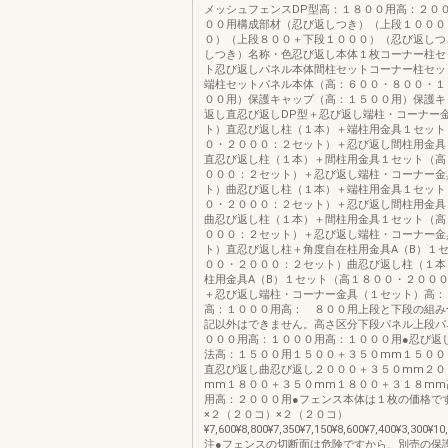
メッシュフェンスDP型高：１８００用高：２０
００用構成部材（忍び返しつき）（上段１０００
０）（上段８００＋下段１０００）（忍び返しつ
しつき）名称・色忍び返し本体１枚コーナー柱セ
ト忍び返しパネル本体間柱セットコーナー柱セッ
端柱セットパネル本体（高：６００・８００・１
００用）保護キャップ（高：１５００用）保護キ
返し直忍び返しDP型＋忍び返し端柱・コーナー
ト）直忍び返し柱（１本）＋端柱用金具１セット
０・２０００：２セット）＋忍び返し間柱用金具
直忍び返し柱（１本）＋間柱用金具１セット（高
０００：２セット）＋忍び返し端柱・コーナー金
ト）曲忍び返し柱（１本）＋端柱用金具１セット
０・２０００：２セット）＋忍び返し間柱用金具
曲忍び返し柱（１本）＋間柱用金具１セット（高
０００：２セット）＋忍び返し端柱・コーナー金
ト）直忍び返し柱＋角度自在柱用金具A（B）１
００・２０００：２セット）曲忍び返し柱（１本
柱用金具A（B）１セット（高１８００・２００
＋忍び返し端柱・コーナー金具（１セット）高：
高：１０００用高： ８００用上段と下段の組み
記以外はできません。高さ区分下段パネル上段パ
０００用高：１０００用高：１０００用●忍び返
法高：１５００用１５００＋３５０mm１５００
直忍び返し曲忍び返し２０００＋３５０mm２０
mm１８００＋３５０mm１８００＋３１８mm
用高：２０００用●フェンス本体は１枚の価格で
×２（２０コ）×２（２０コ）
¥7,600¥8,800¥7,350¥7,150¥8,600¥7,400¥3,300¥10
注●フェンスの切断面は危険ですから、別売の保