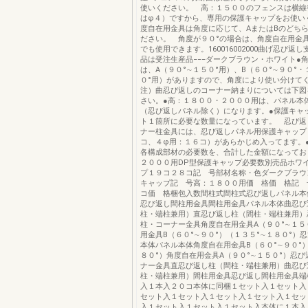
使いください。 高：１５００のフェンスは横線
はφ４）ですから、専用の保護キャップをお使い
度自在用金具は角度に応じて、AまたはBのどち
ださい。 角度が９０°の場合は、角度自在用金具
でも使用できます。160016002000曲げ忍び返
品は受注生産品−−−ダークブラウン・ホワイト●
は、A（９０°∼１５０°用）、B（６０°∼９０°・
０°用）がありますので、角度により使い分け
注）曲忍び返しのコーナー納まりについては下図
さい。●高：１８００・２０００用は、パネル本
（忍び返しパネル除く）になります。●保護キャ
ト１箇所に必要な数量になっています。 忍び返
ナー柱金具には、忍び返しパネル用保護キャップ
コ、４φ用：１６コ）があらかじめ入ってます。
各構成部材の必要数を、合計した金額になってお
２０００用DP型保護キャップ必要数別売品ホワ
プ１９コ２８コ記 号部材名称・色ダークブラウ
キャップ記 号高：１８００用価 格価 格記 
コ価 格梱包入数間柱式間柱式忍び返しパネル本
忍び返し間柱用金具間柱用金具パネル本体曲忍び
柱・端柱兼用）直忍び返し柱（間柱・端柱兼用）
柱・コーナー金具角度自在用金具A（９０°∼１５
用金具B（６０°∼９０°）（１３５°∼１８０°）
本体パネル本体角度自在用金具B（６０°∼９０°）
８０°）角度自在用金具A（９０°∼１５０°）忍
ナー金具直忍び返し柱（間柱・端柱兼用）曲忍び
柱・端柱兼用）間柱用金具忍び返し間柱用金具端
入１本入２０コ本体に同梱１セット入１セット入
セット入１セット入１セット入１セット入１セッ
入１セット入１セット入１セット入本体に１本入