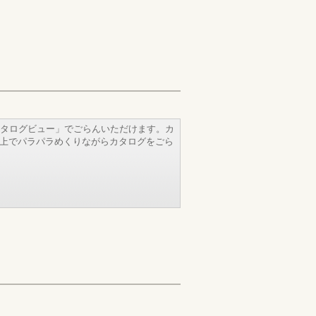
タログビュー」でごらんいただけます。カ
b上でパラパラめくりながらカタログをごら