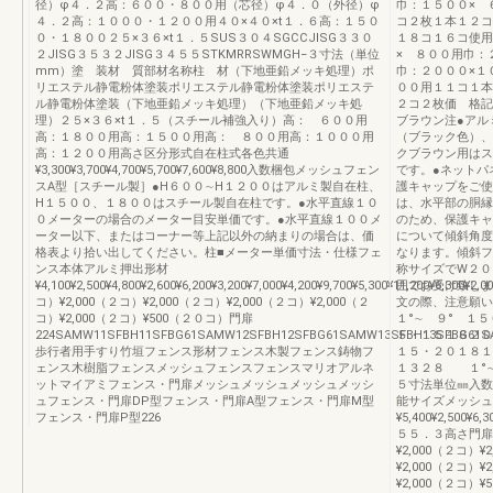
径）φ４．２高：６００・８００用（芯径）φ４．０（外径）φ
巾：１５００× 
４．２高：１０００・１２００用４０×４０×t１．６高：１５０
コ２枚１本１２コ
０・１８００２５×３６×t１．５SUS３０４SGCCJISG３３０
１８コ１６コ使用
２JISG３５３２JISG３４５５STKMRRSWMGH−３寸法（単位
× ８００用巾：
mm）塗 装材 質部材名称柱 材（下地亜鉛メッキ処理）ポ
巾：２０００×１
リエステル静電粉体塗装ポリエステル静電粉体塗装ポリエステ
００用１１コ１本
ル静電粉体塗装（下地亜鉛メッキ処理）（下地亜鉛メッキ処
２コ２枚価 格記
理）２５×３６×t１．５（スチール補強入り）高： ６００用
ブラウン注●アル
高：１８００用高：１５００用高： ８００用高：１０００用
（ブラック色）、
高：１２００用高さ区分形式自在柱式各色共通
クブラウン用はス
¥3,300¥3,700¥4,700¥5,700¥7,600¥8,800入数梱包メッシュフェン
です。●ネットパ
スA型［スチール製］●H６００∼H１２００はアルミ製自在柱、
護キャップをご使
H１５００、１８００はスチール製自在柱です。●水平直線１０
は、水平部の胴縁
０メーターの場合のメーター目安単価です。●水平直線１００メ
のため、保護キャ
ーター以下、またはコーナー等上記以外の納まりの場合は、価
について傾斜角度
格表より拾い出してください。柱■メーター単価寸法・仕様フェ
なります。傾斜フ
ンス本体アルミ押出形材
称サイズでW２０
¥4,100¥2,500¥4,800¥2,600¥6,200¥3,200¥7,000¥4,200¥9,700¥5,300¥11,200¥6,300¥2
囲でお受け致しま
コ）¥2,000（２コ）¥2,000（２コ）¥2,000（２コ）¥2,000（２
文の際、注意願
コ）¥2,000（２コ）¥500（２０コ）門扉
１°∼ ９° １
224SAMW11SFBH11SFBG61SAMW12SFBH12SFBG61SAMW13SFBH13SFBG61SA
５・１５１８２０
歩行者用手すり竹垣フェンス形材フェンス木製フェンス鋳物フ
１５・２０１８１
ェンス木樹脂フェンスメッシュフェンスフェンスマリオアルネ
１３２８ １°∼
ットマイアミフェンス・門扉メッシュメッシュメッシュメッシ
５寸法単位㎜入数
ュフェンス・門扉DP型フェンス・門扉A型フェンス・門扉M型
能サイズメッシュ
フェンス・門扉P型226
¥5,400¥2,500¥6,3
５５．３高さ門扉¥2
¥2,000（２コ）¥
¥2,000（２コ）¥
¥2,000（２コ）