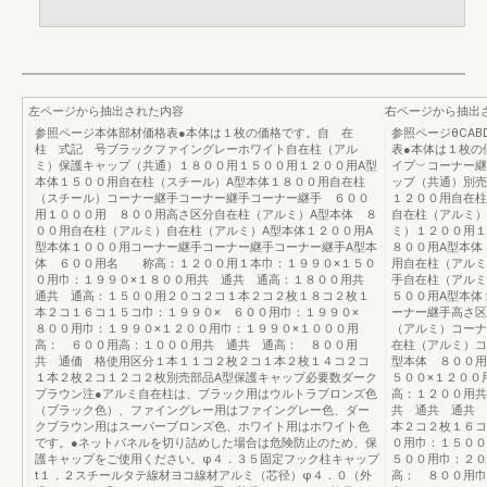
左ページから抽出された内容
右ページから抽出
参照ページ本体部材価格表●本体は１枚の価格です。自 在
参照ページθCA
柱 式記 号ブラックファイングレーホワイト自在柱（アル
表●本体は１枚の
ミ）保護キャップ（共通）１８００用１５００用１２００用A型
イプ︶コーナー継
本体１５００用自在柱（スチール）A型本体１８００用自在柱
ップ（共通）別売
（スチール）コーナー継手コーナー継手コーナー継手 ６００
１２００用自在柱
用１０００用 ８００用高さ区分自在柱（アルミ）A型本体 ８
自在柱（アルミ）
００用自在柱（アルミ）自在柱（アルミ）A型本体１２００用A
ミ）１２００用
型本体１０００用コーナー継手コーナー継手コーナー継手A型本
８００用A型本体
体 ６００用名 称高：１２００用１本巾：１９９０×１５０
用自在柱（アルミ
０用巾：１９９０×１８００用共 通共 通高：１８００用共
手自在柱（アルミ
通共 通高：１５００用２０コ２コ１本２コ２枚１８コ２枚１
５００用A型本体
本２コ１６コ１５コ巾：１９９０× ６００用巾：１９９０×
ーナー継手高さ区
８００用巾：１９９０×１２００用巾：１９９０×１０００用
（アルミ）コーナ
高： ６００用高：１０００用共 通共 通高： ８００用
在柱（アルミ）コ
共 通価 格使用区分１本１１コ２枚２コ１本２枚１４コ２コ
型本体 ８００
１本２枚２コ１２コ２枚別売部品A型保護キャップ必要数ダーク
５００×１２００
ブラウン注●アルミ自在柱は、ブラック用はウルトラブロンズ色
高：１２００用共
（ブラック色）、ファイングレー用はファイングレー色、ダー
共 通共 通共 
クブラウン用はスーパーブロンズ色、ホワイト用はホワイト色
本２コ２枚１６コ
です。●ネットパネルを切り詰めした場合は危険防止のため、保
０用巾：１５００
護キャップをご使用ください。φ４．３５固定フック柱キャップ
５００用巾：２０
t１．２スチールタテ線材ヨコ線材アルミ（芯径）φ４．０（外
高： ８００用巾