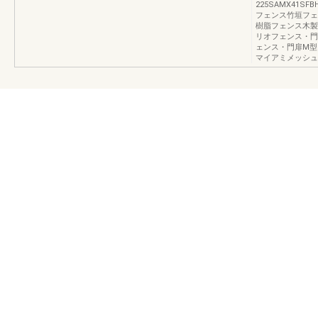
225SAMX41SFB
フェンス竹垣フェ
樹脂フェンス木製
リオフェンス・門
ェンス・門扉M型
マイアミメッシュ2