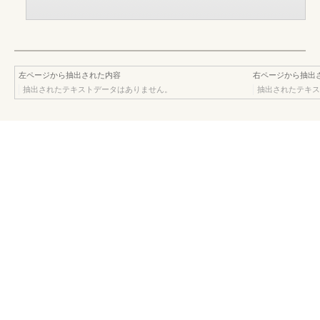
左ページから抽出された内容
右ページから抽出
抽出されたテキストデータはありません。
抽出されたテキス