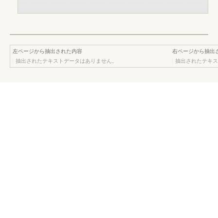
左ページから抽出された内容
右ページから抽出
抽出されたテキストデータはありません。
抽出されたテキス