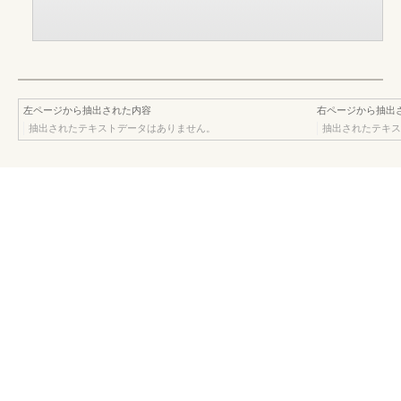
左ページから抽出された内容
右ページから抽出
抽出されたテキストデータはありません。
抽出されたテキス