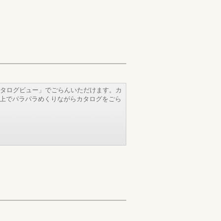
タログビュー」でごらんいただけます。カ
b上でパラパラめくりながらカタログをごら