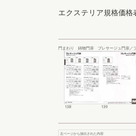
エクステリア規格価格表_200
門まわり 鋳物門扉 プレサージュ門扉／
138
139
左ページから抽出された内容