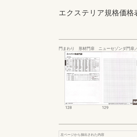
エクステリア規格価格表_200
門まわり 形材門扉 ニューセゾンダ門扉
128
129
左ページから抽出された内容