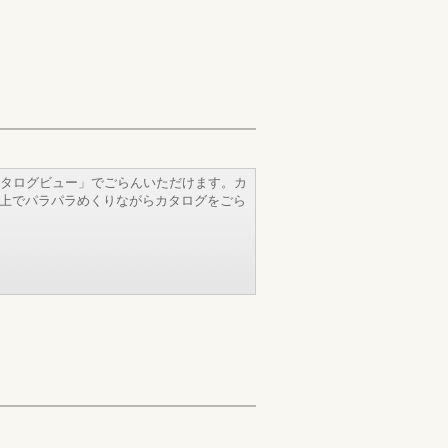
タログビュー」でごらんいただけます。カ
b上でパラパラめくりながらカタログをごら