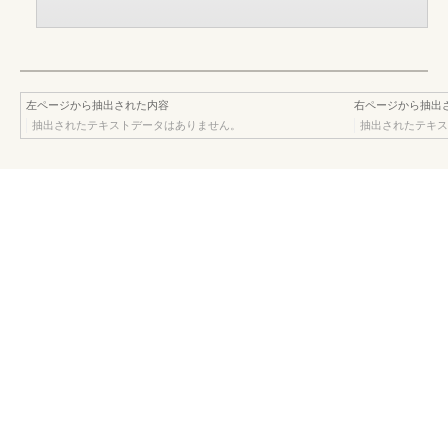
左ページから抽出された内容
右ページから抽出
抽出されたテキストデータはありません。
抽出されたテキス