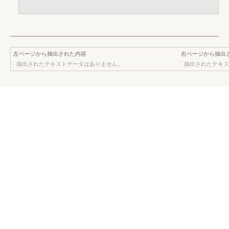
左ページから抽出された内容
右ページから抽出
抽出されたテキストデータはありません。
抽出されたテキス