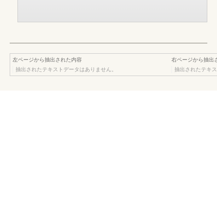
左ページから抽出された内容
右ページから抽出
抽出されたテキストデータはありません。
抽出されたテキス