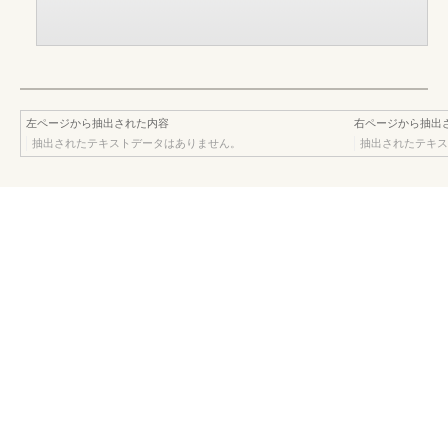
左ページから抽出された内容
右ページから抽出
抽出されたテキストデータはありません。
抽出されたテキス