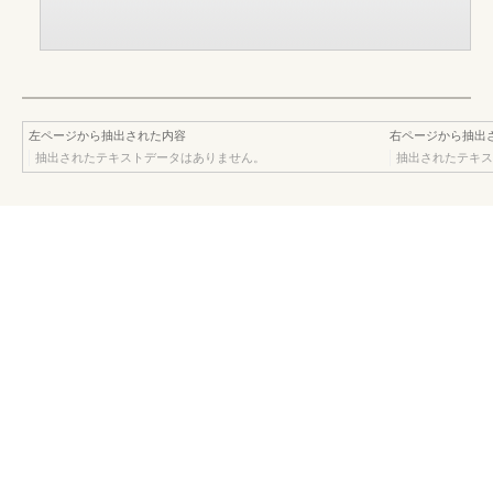
左ページから抽出された内容
右ページから抽出
抽出されたテキストデータはありません。
抽出されたテキス