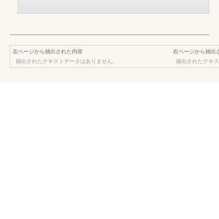
左ページから抽出された内容
右ページから抽出
抽出されたテキストデータはありません。
抽出されたテキス