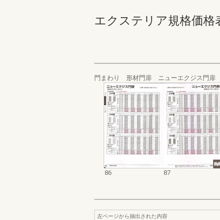
エクステリア規格価格表_20
門まわり 形材門扉 ニューエクジス門扉
86
87
左ページから抽出された内容