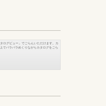
タログビュー」でごらんいただけます。カ
b上でパラパラめくりながらカタログをごら