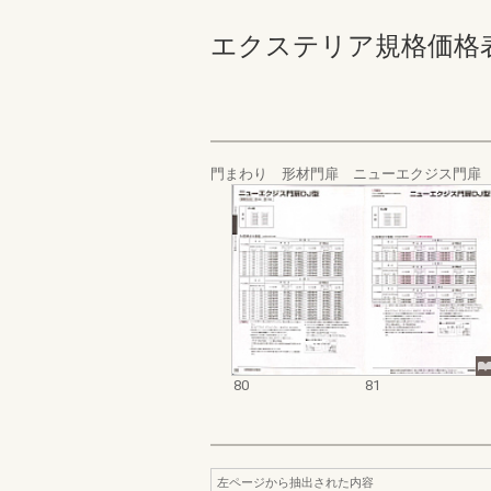
エクステリア規格価格表_20
門まわり 形材門扉 ニューエクジス門扉
80
81
左ページから抽出された内容