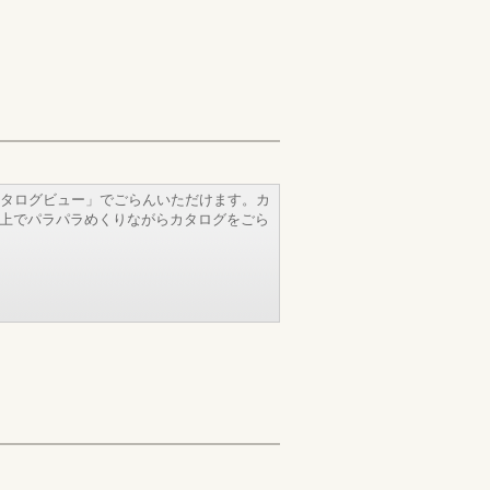
タログビュー」でごらんいただけます。カ
b上でパラパラめくりながらカタログをごら