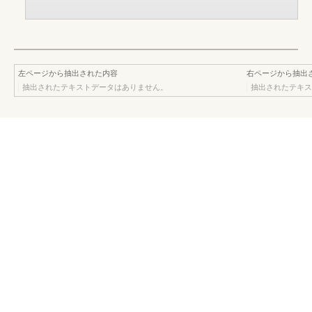
左ページから抽出された内容
右ページから抽出
抽出されたテキストデータはありません。
抽出されたテキス