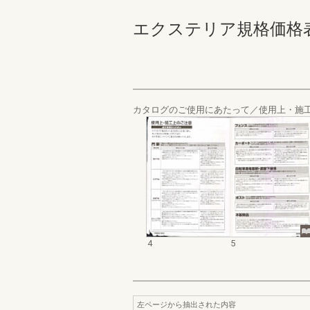
エクステリア規格価格表_20
カタログのご使用にあたって／使用上・施
4
5
左ページから抽出された内容