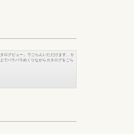
タログビュー」でごらんいただけます。カ
b上でパラパラめくりながらカタログをごら