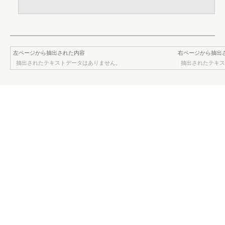
左ページから抽出された内容
右ページから抽出
抽出されたテキストデータはありません。
抽出されたテキス