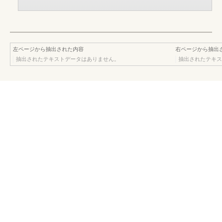
左ページから抽出された内容
右ページから抽出
抽出されたテキストデータはありません。
抽出されたテキス