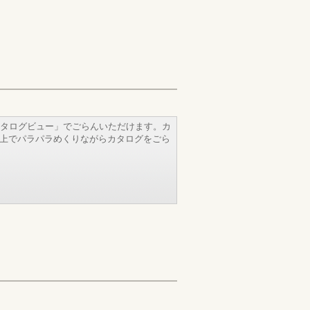
タログビュー」でごらんいただけます。カ
b上でパラパラめくりながらカタログをごら