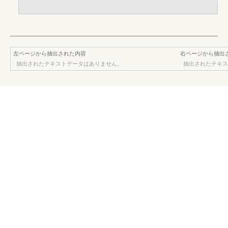
左ページから抽出された内容
右ページから抽出
抽出されたテキストデータはありません。
抽出されたテキス