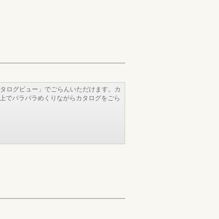
タログビュー」でごらんいただけます。カ
b上でパラパラめくりながらカタログをごら