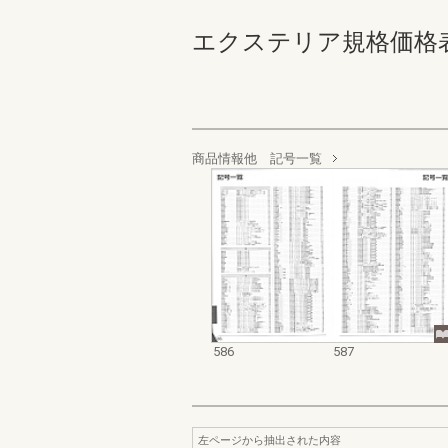
エクステリア規格価格表_200
商品情報他 記号一覧
586
587
左ページから抽出された内容