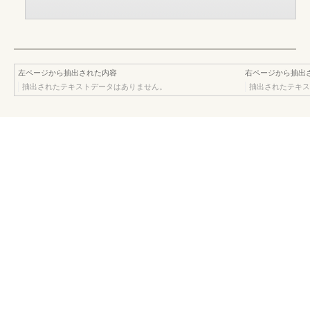
左ページから抽出された内容
右ページから抽出
抽出されたテキストデータはありません。
抽出されたテキス