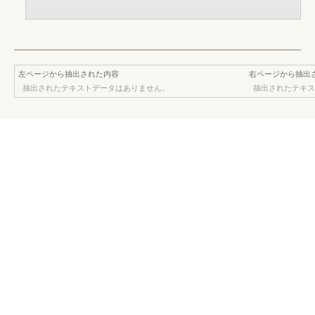
左ページから抽出された内容
右ページから抽出
抽出されたテキストデータはありません。
抽出されたテキス