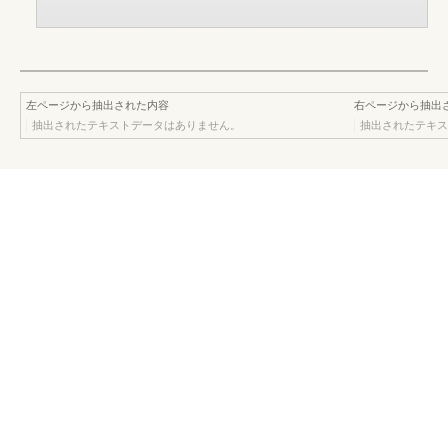
左ページから抽出された内容
右ページから抽出
抽出されたテキストデータはありません。
抽出されたテキス