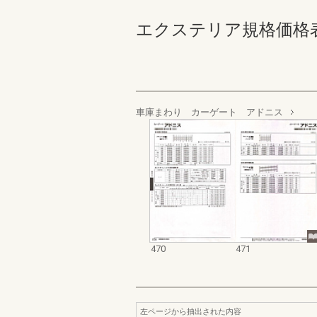
エクステリア規格価格表_200
車庫まわり カーゲート アドニス
470
471
左ページから抽出された内容