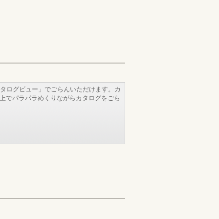
タログビュー」でごらんいただけます。カ
b上でパラパラめくりながらカタログをごら