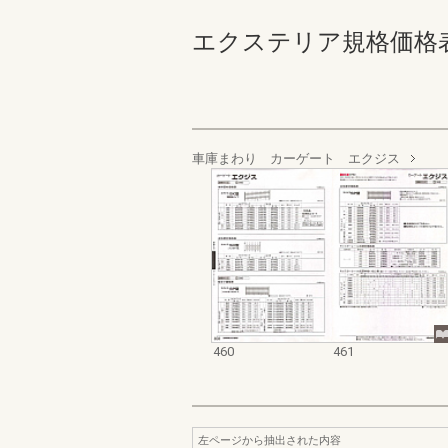
エクステリア規格価格表_200
車庫まわり カーゲート エクジス
460
461
左ページから抽出された内容