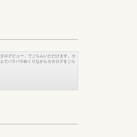
タログビュー」でごらんいただけます。カ
b上でパラパラめくりながらカタログをごら