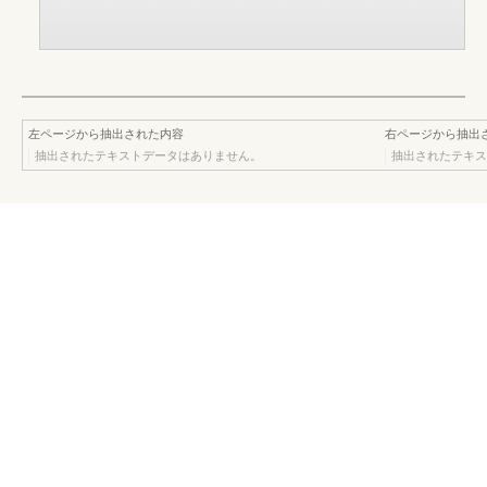
左ページから抽出された内容
右ページから抽出
抽出されたテキストデータはありません。
抽出されたテキス