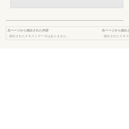
左ページから抽出された内容
右ページから抽出
抽出されたテキストデータはありません。
抽出されたテキス