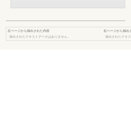
左ページから抽出された内容
右ページから抽出
抽出されたテキストデータはありません。
抽出されたテキス