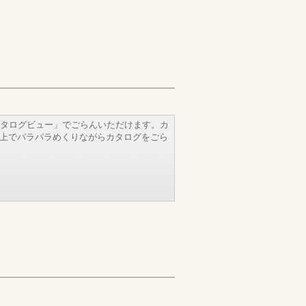
タログビュー」でごらんいただけます。カ
b上でパラパラめくりながらカタログをごら