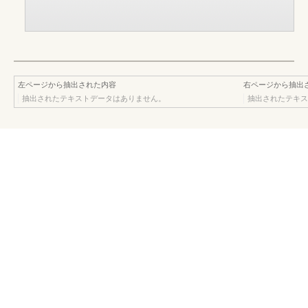
左ページから抽出された内容
右ページから抽出
抽出されたテキストデータはありません。
抽出されたテキス