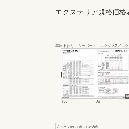
エクステリア規格価格表_200
車庫まわり カーポート エクジスZ／エク
380
381
左ページから抽出された内容