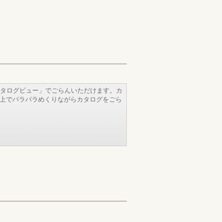
タログビュー」でごらんいただけます。カ
b上でパラパラめくりながらカタログをごら