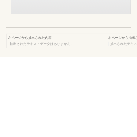
左ページから抽出された内容
右ページから抽出
抽出されたテキストデータはありません。
抽出されたテキス