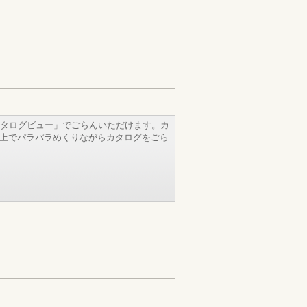
タログビュー」でごらんいただけます。カ
b上でパラパラめくりながらカタログをごら