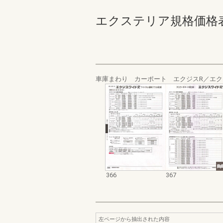
エクステリア規格価格表_200
車庫まわり カーポート エクジスR／エク
366
367
左ページから抽出された内容