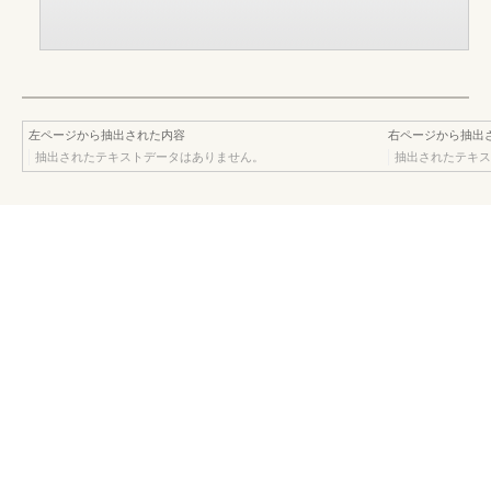
左ページから抽出された内容
右ページから抽出
抽出されたテキストデータはありません。
抽出されたテキス